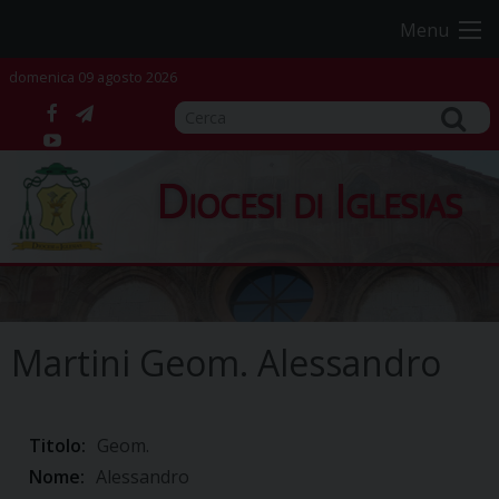
Skip
Menu
to
content
domenica 09 agosto 2026
facebook
telegram
YouTube
Diocesi di Iglesias
Martini Geom. Alessandro
Titolo:
Geom.
Nome:
Alessandro