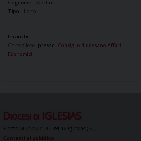
Cognome:
Martini
Tipo:
Laico
Incarichi
Consigliere
presso
Consiglio diocesano Affari
Economici
Diocesi di IGLESIAS
Piazza Municipio 10, 09016 Iglesias (SU)
Contatti al pubblico