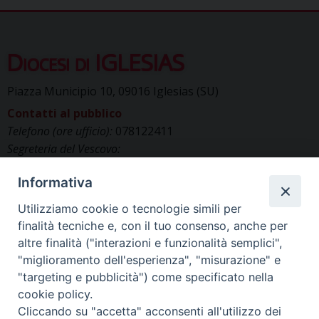
Diocesi di IGLESIAS
Piazza Municipio 10, 09016 Iglesias (SU)
Contatti al pubblico
Telefono (ore ufficio):
078122411
Segreteria del Vescovo:
segreteriavescovo.iglesias@gmail.com
Informativa
Uffici di Curia:
curia_iglesias@libero.it
Cancelleria (richiesta documenti):
Utilizziamo cookie o tecnologie simili per
canc.curia.iglesias@tiscali.it
finalità tecniche e, con il tuo consenso, anche per
Comunicazione & media (ufficio stampa):
altre finalità ("interazioni e funzionalità semplici",
ucs.iglesias@gmail.com
"miglioramento dell'esperienza", "misurazione" e
"targeting e pubblicità") come specificato nella
cookie policy.
Cliccando su "accetta" acconsenti all'utilizzo dei