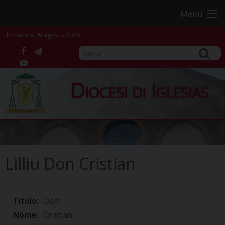
Skip
Menu
to
content
domenica 09 agosto 2026
facebook
telegram
YouTube
Diocesi di Iglesias
Lilliu Don Cristian
Titolo:
Don
Nome:
Cristian