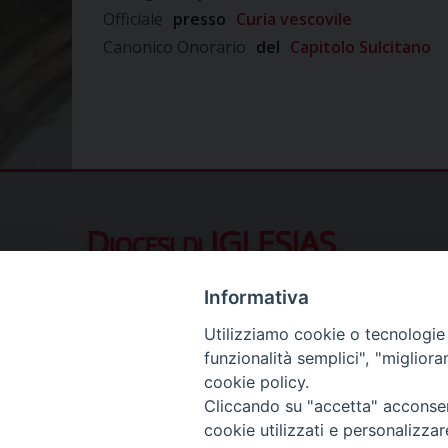
Officiale
presso
Curia vescovile
Canonico Onorario
del
Capitolo Sulcitano
Diocesi di IGLESIAS
Piazza Municipio 10, 09016 Iglesias (SU
Informativa
Contatti al pubblico
Utilizziamo cookie o tecnologie s
Telefono (ore ufficio):
078122411
funzionalità semplici", "miglior
Segreteria del Vescovo:
segreteriavescovo.iglesi
cookie policy.
Uffici di Curia:
curia_iglesias@libero.it
Cliccando su "accetta" acconsent
Cancelleria (richiesta documenti):
canc.curia.iglesia
cookie utilizzati e personalizza
Comunicazione & media (ufficio stampa):
ucs.igles