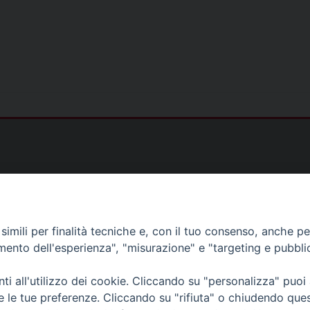
)
imili per finalità tecniche e, con il tuo consenso, anche per 
amento dell'esperienza", "misurazione" e "targeting e pubbli
as@gmail.com
i all'utilizzo dei cookie. Cliccando su "personalizza" puoi
s@tiscali.it
re le tue preferenze. Cliccando su "rifiuta" o chiudendo que
ias@gmail.com