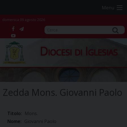
Skip
Menu
to
content
domenica 09 agosto 2026
facebook
telegram
YouTube
Diocesi di Iglesias
Zedda Mons. Giovanni Paolo
Titolo:
Mons.
Nome:
Giovanni Paolo