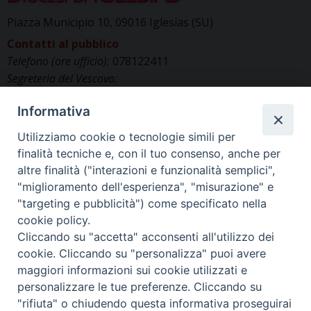
Piazza Municipio 10, 09016 Iglesias (SU)
Contatti al pubblico
Telefono (ore ufficio):
078122411
Segreteria del Vescovo:
segreteriavescovo.iglesias@gmail.com
Informativa
Uffici di Curia:
curia_iglesias@libero.it
Cancelleria (richiesta documenti):
Utilizziamo cookie o tecnologie simili per
canc.curia.iglesias@tiscali.it
finalità tecniche e, con il tuo consenso, anche per
Comunicazione & media (ufficio stampa):
altre finalità ("interazioni e funzionalità semplici",
ucs.iglesias@gmail.com
"miglioramento dell'esperienza", "misurazione" e
"targeting e pubblicità") come specificato nella
cookie policy.
Cliccando su "accetta" acconsenti all'utilizzo dei
cookie. Cliccando su "personalizza" puoi avere
maggiori informazioni sui cookie utilizzati e
personalizzare le tue preferenze. Cliccando su
"rifiuta" o chiudendo questa informativa proseguirai