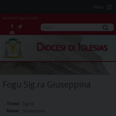
Skip
Menu
to
content
venerdì 07 agosto 2026
facebook
telegram
YouTube
Diocesi di Iglesias
Fogu Sig.ra Giuseppina
Titolo:
Sig.ra
Nome:
Giuseppina