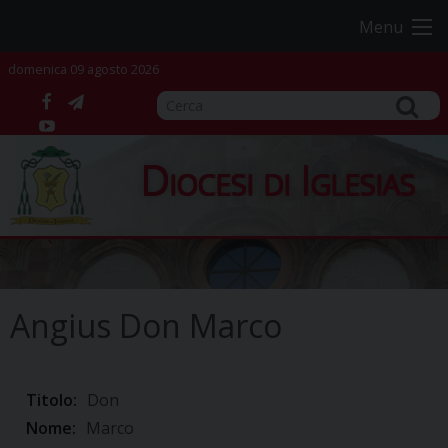
Skip
Menu
to
content
domenica 09 agosto 2026
facebook
telegram
YouTube
Diocesi di Iglesias
Angius Don Marco
Titolo:
Don
Nome:
Marco