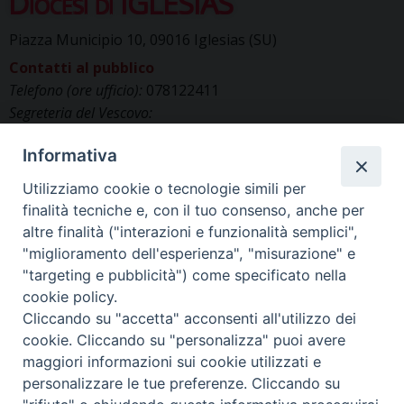
Diocesi di IGLESIAS
Piazza Municipio 10, 09016 Iglesias (SU)
Contatti al pubblico
Telefono (ore ufficio):
078122411
Segreteria del Vescovo:
segreteriavescovo.iglesias@gmail.com
Informativa
Uffici di Curia:
curia_iglesias@libero.it
Cancelleria (richiesta documenti):
Utilizziamo cookie o tecnologie simili per
canc.curia.iglesias@tiscali.it
finalità tecniche e, con il tuo consenso, anche per
Comunicazione & media (ufficio stampa):
altre finalità ("interazioni e funzionalità semplici",
ucs.iglesias@gmail.com
"miglioramento dell'esperienza", "misurazione" e
"targeting e pubblicità") come specificato nella
cookie policy.
Cliccando su "accetta" acconsenti all'utilizzo dei
cookie. Cliccando su "personalizza" puoi avere
maggiori informazioni sui cookie utilizzati e
personalizzare le tue preferenze. Cliccando su