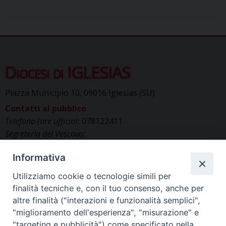
Diocesi di IGLESIAS
Piazza Municipio 10, 09016 Iglesias (SU)
Contatti al pubblico
Telefono (ore ufficio):
078122411
Segreteria del Vescovo:
segreteriavescovo.iglesias@gmail.com
Informativa
Uffici di Curia:
curia_iglesias@libero.it
Cancelleria (richiesta documenti):
Utilizziamo cookie o tecnologie simili per
canc.curia.iglesias@tiscali.it
finalità tecniche e, con il tuo consenso, anche per
Comunicazione & media (ufficio stampa):
altre finalità ("interazioni e funzionalità semplici",
ucs.iglesias@gmail.com
"miglioramento dell'esperienza", "misurazione" e
"targeting e pubblicità") come specificato nella