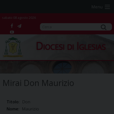
Skip
Menu
to
content
sabato 08 agosto 2026
facebook
telegram
YouTube
Diocesi di Iglesias
Mirai Don Maurizio
Titolo:
Don
Nome:
Maurizio