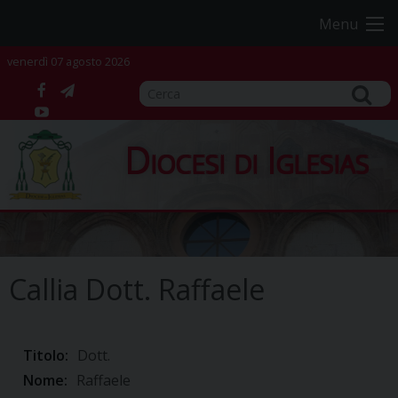
Skip
Menu
to
content
venerdì 07 agosto 2026
facebook
telegram
YouTube
Diocesi di Iglesias
Callia Dott. Raffaele
Titolo:
Dott.
Nome:
Raffaele