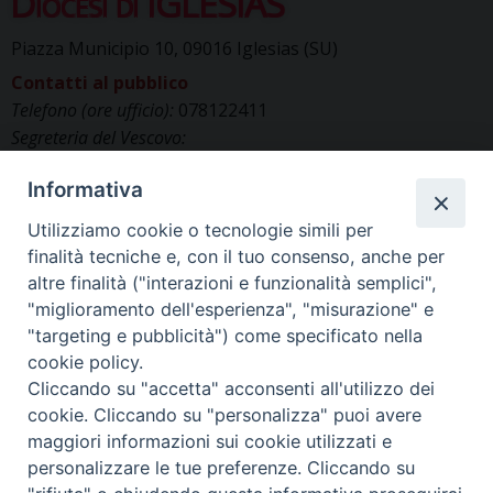
Diocesi di IGLESIAS
Piazza Municipio 10, 09016 Iglesias (SU)
Contatti al pubblico
Telefono (ore ufficio):
078122411
Segreteria del Vescovo:
segreteriavescovo.iglesias@gmail.com
Informativa
Uffici di Curia:
curia_iglesias@libero.it
Cancelleria (richiesta documenti):
Utilizziamo cookie o tecnologie simili per
canc.curia.iglesias@tiscali.it
finalità tecniche e, con il tuo consenso, anche per
Comunicazione & media (ufficio stampa):
altre finalità ("interazioni e funzionalità semplici",
ucs.iglesias@gmail.com
"miglioramento dell'esperienza", "misurazione" e
"targeting e pubblicità") come specificato nella
cookie policy.
Cliccando su "accetta" acconsenti all'utilizzo dei
cookie. Cliccando su "personalizza" puoi avere
maggiori informazioni sui cookie utilizzati e
personalizzare le tue preferenze. Cliccando su