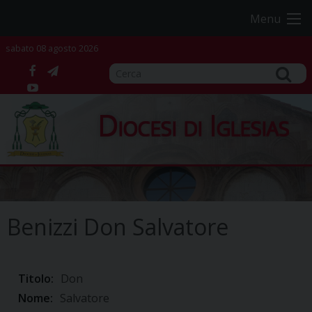
Skip
Menu
to
content
sabato 08 agosto 2026
facebook
telegram
YouTube
Diocesi di Iglesias
Benizzi Don Salvatore
Titolo:
Don
Nome:
Salvatore