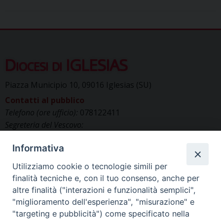
Diocesi di IGLESIAS
Piazza Municipio 10, 09016 Iglesias (SU)
Contatti al pubblico
Telefono (ore ufficio):
078122411
Segreteria del Vescovo:
segreteriavescovo.iglesias@gmail.com
Informativa
Uffici di Curia:
curia_iglesias@libero.it
Cancelleria (richiesta documenti):
Utilizziamo cookie o tecnologie simili per
canc.curia.iglesias@tiscali.it
finalità tecniche e, con il tuo consenso, anche per
Comunicazione & media (ufficio stampa):
altre finalità ("interazioni e funzionalità semplici",
ucs.iglesias@gmail.com
"miglioramento dell'esperienza", "misurazione" e
"targeting e pubblicità") come specificato nella