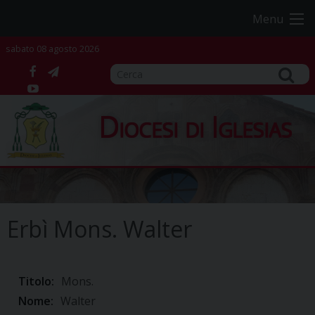
Skip
Menu
to
content
sabato 08 agosto 2026
facebook
telegram
YouTube
Diocesi di Iglesias
Erbì Mons. Walter
Titolo:
Mons.
Nome:
Walter