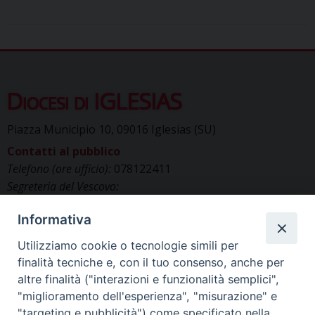
Diocesi di IGLESIAS
Piazza Municipio 10, 09016 Iglesias (SU)
Contatti al pubblico
Telefono (ore ufficio):
078122411
Segreteria del Vescovo:
segreteriavescovo.iglesias@gmail.com
Informativa
Uffici di Curia:
curia_iglesias@libero.it
Cancelleria (richiesta documenti):
Utilizziamo cookie o tecnologie simili per
canc.curia.iglesias@tiscali.it
finalità tecniche e, con il tuo consenso, anche per
Comunicazione & media (ufficio stampa):
altre finalità ("interazioni e funzionalità semplici",
ucs.iglesias@gmail.com
"miglioramento dell'esperienza", "misurazione" e
"targeting e pubblicità") come specificato nella