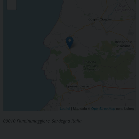
−
Leaflet
| Map data ©
OpenStreetMap
contributors
09010 Fluminimaggiore, Sardegna Italia