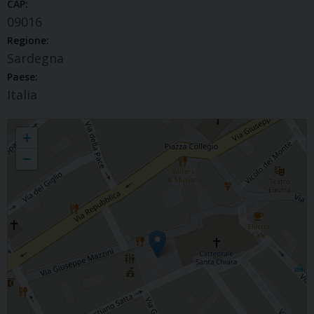
CAP:
09016
Regione:
Sardegna
Paese:
Italia
Messa di suffragio per Benedetto XVI
+
−