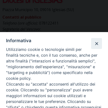
Piazza Municipio 10, 09016 Iglesias (SU)
Contatti al pubblico
Telefono (ore ufficio):
078122411
Segreteria del Vescovo:
segreteriavescovo.iglesias@gmail.com
Informativa
Uffici di Curia:
curia_iglesias@libero.it
Cancelleria (richiesta documenti):
Utilizziamo cookie o tecnologie simili per
canc.curia.iglesias@tiscali.it
finalità tecniche e, con il tuo consenso, anche per
Comunicazione & media (ufficio stampa):
altre finalità ("interazioni e funzionalità semplici",
ucs.iglesias@gmail.com
"miglioramento dell'esperienza", "misurazione" e
"targeting e pubblicità") come specificato nella
cookie policy.
Cliccando su "accetta" acconsenti all'utilizzo dei
cookie. Cliccando su "personalizza" puoi avere
maggiori informazioni sui cookie utilizzati e
personalizzare le tue preferenze. Cliccando su
"rifiuta" o chiudendo questa informativa proseguirai