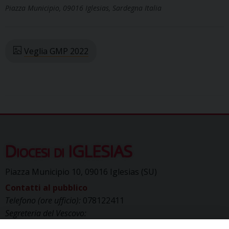
Piazza Municipio, 09016 Iglesias, Sardegna Italia
Veglia GMP 2022
Diocesi di IGLESIAS
Piazza Municipio 10, 09016 Iglesias (SU)
Contatti al pubblico
Telefono (ore ufficio):
078122411
Segreteria del Vescovo:
segreteriavescovo.iglesias@gmail.com