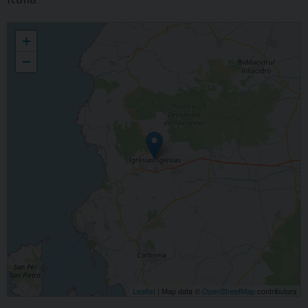
+ Veglia preghiera GMP 2022
+
−
Leaflet
| Map data ©
OpenStreetMap
contributors