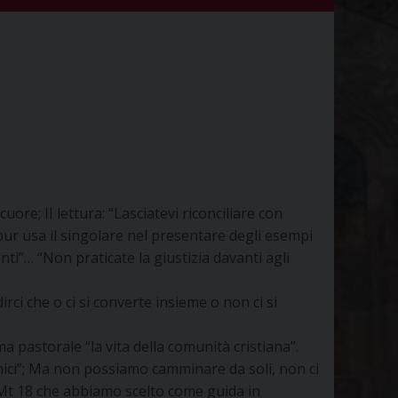
uore; II lettura: “Lasciatevi riconciliare con
 pur usa il singolare nel presentare degli esempi
ti”… “Non praticate la giustizia davanti agli
ci che o ci si converte insieme o non ci si
pastorale “la vita della comunità cristiana”.
unici”; Ma non possiamo camminare da soli, non ci
i Mt 18 che abbiamo scelto come guida in