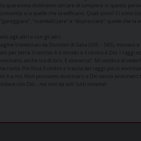
sta quaresima dobbiamo cercare di compiere in questo period
 comunità; si a quelle che la edificano. Quali sono? Ci sono st
areggiare”, “scandalizzare” e “disprezzare”; quelle che la e
 agli altri e con gli altri.
mmagine tramessaci da Doroteo di Gaza (505 – 565), monaco 
iato per terra. Il cerchio è il mondo e il centro è Dio. I raggi 
 avvicinano anche tra di loro. E viceversa”. Mi sembra di ved
ruota. Poi fissa il centro e traccia dei raggi: più si avvicinan
ini tra noi. Non possiamo avvicinarci a Dio senza avvicinarci t
nciliare con Dio… ma non da soli: tutti insieme!