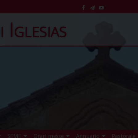
facebook
telegram
YouTube
i Iglesias
SEME
Orari messe
Annuario
Pastorale