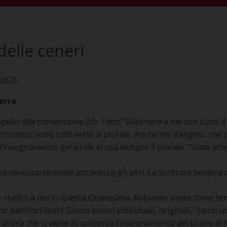
delle ceneri
 2026
terra
llo alla conversione (cfr. I lett: “Ritornate a me con tutto il c
oco conto: sono tutti verbi al plurale. Anche nel Vangelo, che
l’insegnamento generale si usa sempre il plurale: “State atten
necessariamente attraverso gli altri. La Scrittura sembra dir
rivolto a noi in questa Quaresima. Abbiamo scelto come tema 
attitori liberi. Siamo esseri individuali, originali, “pezzi 
co allora che ci viene in soccorso l’insegnamento del brano d