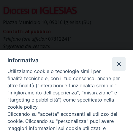
Diocesi di IGLESIAS
Piazza Municipio 10, 09016 Iglesias (SU)
Contatti al pubblico
Telefono (ore ufficio):
078122411
Segreteria del Vescovo:
segreteriavescovo.iglesias@gmail.com
Informativa
Uffici di Curia:
curia_iglesias@libero.it
Cancelleria (richiesta documenti):
Utilizziamo cookie o tecnologie simili per
canc.curia.iglesias@tiscali.it
finalità tecniche e, con il tuo consenso, anche per
Comunicazione & media (ufficio stampa):
altre finalità ("interazioni e funzionalità semplici",
ucs.iglesias@gmail.com
"miglioramento dell'esperienza", "misurazione" e
"targeting e pubblicità") come specificato nella
cookie policy.
Cliccando su "accetta" acconsenti all'utilizzo dei
cookie. Cliccando su "personalizza" puoi avere
maggiori informazioni sui cookie utilizzati e