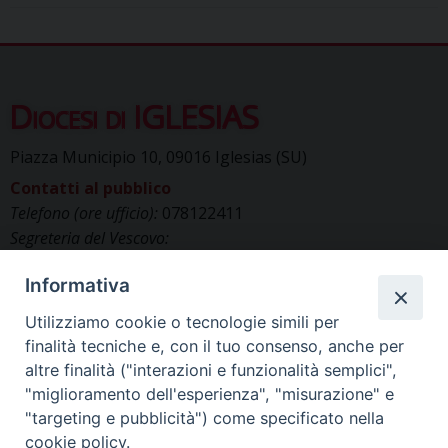
Diocesi di IGLESIAS
Piazza Municipio 10, 09016 Iglesias (SU)
Contatti al pubblico
Telefono (ore ufficio):
078122411
Segreteria del Vescovo:
segreteriavescovo.iglesias@gmail.com
Informativa
Uffici di Curia:
curia_iglesias@libero.it
Cancelleria (richiesta documenti):
Utilizziamo cookie o tecnologie simili per
canc.curia.iglesias@tiscali.it
finalità tecniche e, con il tuo consenso, anche per
Comunicazione & media (ufficio stampa):
altre finalità ("interazioni e funzionalità semplici",
ucs.iglesias@gmail.com
"miglioramento dell'esperienza", "misurazione" e
"targeting e pubblicità") come specificato nella
cookie policy.