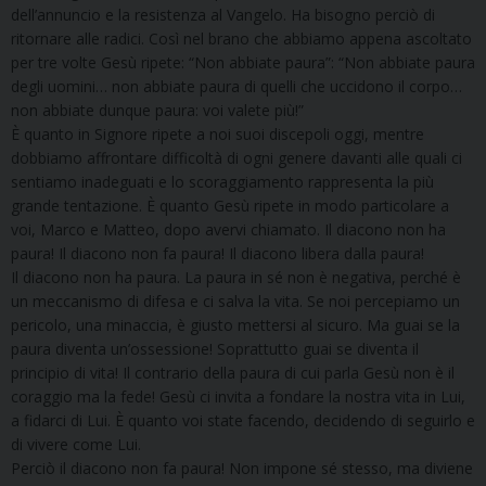
dell’annuncio e la resistenza al Vangelo. Ha bisogno perciò di
ritornare alle radici. Così nel brano che abbiamo appena ascoltato
per tre volte Gesù ripete: “Non abbiate paura”: “Non abbiate paura
degli uomini… non abbiate paura di quelli che uccidono il corpo…
non abbiate dunque paura: voi valete più!”
È quanto in Signore ripete a noi suoi discepoli oggi, mentre
dobbiamo affrontare difficoltà di ogni genere davanti alle quali ci
sentiamo inadeguati e lo scoraggiamento rappresenta la più
grande tentazione. È quanto Gesù ripete in modo particolare a
voi, Marco e Matteo, dopo avervi chiamato. Il diacono non ha
paura! Il diacono non fa paura! Il diacono libera dalla paura!
Il diacono non ha paura. La paura in sé non è negativa, perché è
un meccanismo di difesa e ci salva la vita. Se noi percepiamo un
pericolo, una minaccia, è giusto mettersi al sicuro. Ma guai se la
paura diventa un’ossessione! Soprattutto guai se diventa il
principio di vita! Il contrario della paura di cui parla Gesù non è il
coraggio ma la fede! Gesù ci invita a fondare la nostra vita in Lui,
a fidarci di Lui. È quanto voi state facendo, decidendo di seguirlo e
di vivere come Lui.
Perciò il diacono non fa paura! Non impone sé stesso, ma diviene