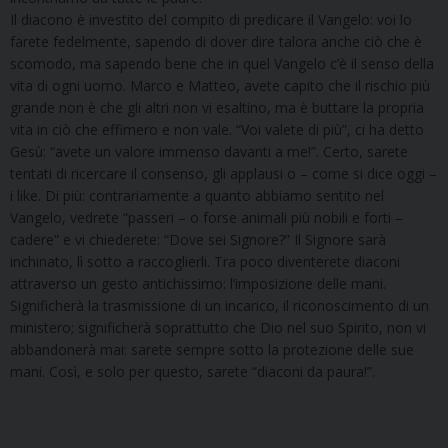
Il diacono è investito del compito di predicare il Vangelo: voi lo
farete fedelmente, sapendo di dover dire talora anche ciò che è
scomodo, ma sapendo bene che in quel Vangelo c’è il senso della
vita di ogni uomo. Marco e Matteo, avete capito che il rischio più
grande non è che gli altri non vi esaltino, ma è buttare la propria
vita in ciò che effimero e non vale. “Voi valete di più”, ci ha detto
Gesù: “avete un valore immenso davanti a me!”. Certo, sarete
tentati di ricercare il consenso, gli applausi o – come si dice oggi –
i like. Di più: contrariamente a quanto abbiamo sentito nel
Vangelo, vedrete “passeri – o forse animali più nobili e forti –
cadere” e vi chiederete: “Dove sei Signore?” Il Signore sarà
inchinato, lì sotto a raccoglierli. Tra poco diventerete diaconi
attraverso un gesto antichissimo: l’imposizione delle mani.
Significherà la trasmissione di un incarico, il riconoscimento di un
ministero; significherà soprattutto che Dio nel suo Spirito, non vi
abbandonerà mai: sarete sempre sotto la protezione delle sue
mani. Così, e solo per questo, sarete “diaconi da paura!”.