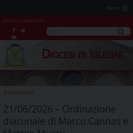
Skip
Menu
to
content
venerdì 07 agosto 2026
facebook
telegram
YouTube
Diocesi di Iglesias
22 GIUGNO 2026
21/06/2026 – Ordinazione
diaconale di Marco Cannas e