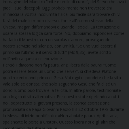
immagine del Maestro “mite e umile di cuore”, del Servo che lava i
piedi i suoi discepoli. Oggi probabilmente non troverete chi
minaccia la vostra incolumità fisica; più facile sarà trovare chi vi
farà del male in modo diverso, forse all’interno stesso della
Chiesa, magari diffamandovi o usando i social. La tentazione di
usare la stessa logica sarà forte. No, dobbiamo rispondere come
ha fatto il Maestro, con un surplus d’amore, proseguendo il
nostro servizio nel silenzio, con umiltà. “Se uno vuol essere il
primo sia l’ultimo e il servo di tutti” (Mc 9,35), avete scritto
nell’invito a questa celebrazione.
Perciò il diacono non fa paura, anzi libera dalla paura! “Come
potrà essere felice un uomo che serve?”, si chiedeva Platone
quattrocento anni prima di Gesù. Voi oggi rispondete che la vita
vale solo se donata; che solo seguendo Gesù che fa di sé un
dono l’uomo può trovare la felicità. In altre parole, testimoniate
una logica di vita alternativa. Per questo state ripetendo a tutti
noi, soprattutto ai giovani presenti, la storica esortazione
pronunciata da Papa Giovanni Paolo II il 22 ottobre 1978 durante
la Messa di inizio pontificato: «Non abbiate paura! Aprite, anzi,
spalancate le porte a Cristo!». Questo libera noi e gli altri che
incontriamo da tutte le paure.