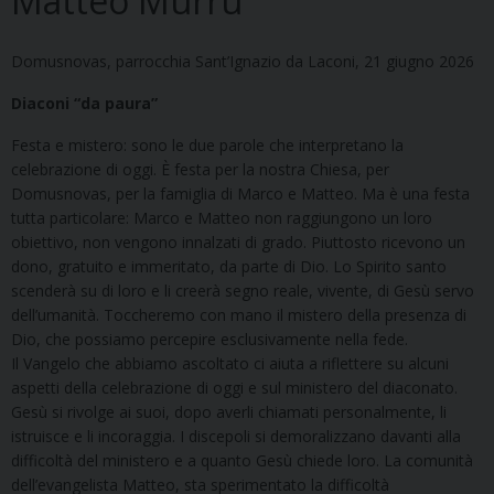
Matteo Murru
Domusnovas, parrocchia Sant’Ignazio da Laconi, 21 giugno 2026
Diaconi “da paura”
Festa e mistero: sono le due parole che interpretano la
celebrazione di oggi. È festa per la nostra Chiesa, per
Domusnovas, per la famiglia di Marco e Matteo. Ma è una festa
tutta particolare: Marco e Matteo non raggiungono un loro
obiettivo, non vengono innalzati di grado. Piuttosto ricevono un
dono, gratuito e immeritato, da parte di Dio. Lo Spirito santo
scenderà su di loro e li creerà segno reale, vivente, di Gesù servo
dell’umanità. Toccheremo con mano il mistero della presenza di
Dio, che possiamo percepire esclusivamente nella fede.
Il Vangelo che abbiamo ascoltato ci aiuta a riflettere su alcuni
aspetti della celebrazione di oggi e sul ministero del diaconato.
Gesù si rivolge ai suoi, dopo averli chiamati personalmente, li
istruisce e li incoraggia. I discepoli si demoralizzano davanti alla
difficoltà del ministero e a quanto Gesù chiede loro. La comunità
dell’evangelista Matteo, sta sperimentato la difficoltà