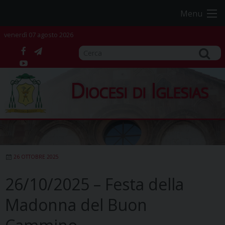
Skip
Menu
to
content
venerdì 07 agosto 2026
facebook
telegram
YouTube
Diocesi di Iglesias
26 OTTOBRE 2025
26/10/2025 – Festa della
Madonna del Buon