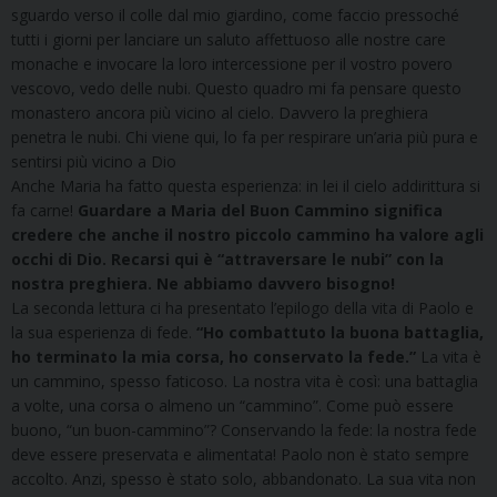
sguardo verso il colle dal mio giardino, come faccio pressoché
tutti i giorni per lanciare un saluto affettuoso alle nostre care
monache e invocare la loro intercessione per il vostro povero
vescovo, vedo delle nubi. Questo quadro mi fa pensare questo
monastero ancora più vicino al cielo. Davvero la preghiera
penetra le nubi. Chi viene qui, lo fa per respirare un’aria più pura e
sentirsi più vicino a Dio
Anche Maria ha fatto questa esperienza: in lei il cielo addirittura si
fa carne!
Guardare a Maria del Buon Cammino significa
credere che anche il nostro piccolo cammino ha valore agli
occhi di Dio. Recarsi qui è “attraversare le nubi” con la
nostra preghiera. Ne abbiamo davvero bisogno!
La seconda lettura ci ha presentato l’epilogo della vita di Paolo e
la sua esperienza di fede.
“Ho combattuto la buona battaglia,
ho terminato la mia corsa, ho conservato la fede.”
La vita è
un cammino, spesso faticoso. La nostra vita è così: una battaglia
a volte, una corsa o almeno un “cammino”. Come può essere
buono, “un buon-cammino”? Conservando la fede: la nostra fede
deve essere preservata e alimentata! Paolo non è stato sempre
accolto. Anzi, spesso è stato solo, abbandonato. La sua vita non