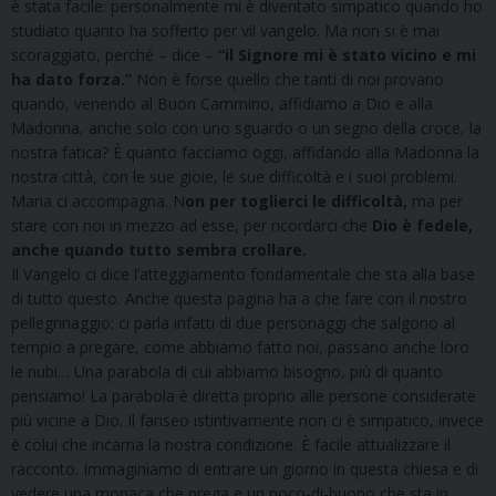
è stata facile: personalmente mi è diventato simpatico quando ho
studiato quanto ha sofferto per vil vangelo. Ma non si è mai
scoraggiato, perché – dice –
“il Signore mi è stato vicino e mi
ha dato forza.”
Non è forse quello che tanti di noi provano
quando, venendo al Buon Cammino, affidiamo a Dio e alla
Madonna, anche solo con uno sguardo o un segno della croce, la
nostra fatica? È quanto facciamo oggi, affidando alla Madonna la
nostra città, con le sue gioie, le sue difficoltà e i suoi problemi.
Maria ci accompagna. N
on per toglierci le difficoltà
,
ma per
stare con noi in mezzo ad esse, per ricordarci che
Dio è fedele,
anche quando tutto sembra crollare
.
Il Vangelo ci dice l’atteggiamento fondamentale che sta alla base
di tutto questo. Anche questa pagina ha a che fare con il nostro
pellegrinaggio: ci parla infatti di due personaggi che salgono al
tempio a pregare, come abbiamo fatto noi, passano anche loro
le nubi… Una parabola di cui abbiamo bisogno, più di quanto
pensiamo! La parabola è diretta proprio alle persone considerate
più vicine a Dio. Il fariseo istintivamente non ci è simpatico, invece
è colui che incarna la nostra condizione. È facile attualizzare il
racconto. Immaginiamo di entrare un giorno in questa chiesa e di
vedere una monaca che prega e un poco-di-buono che sta in