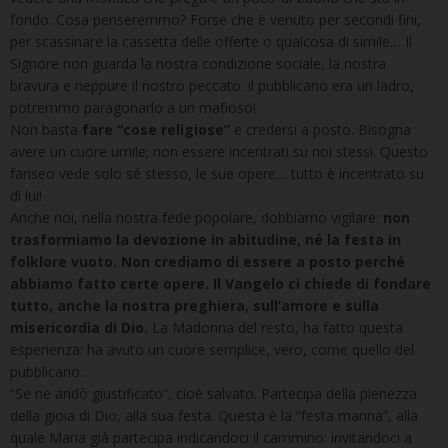
fondo. Cosa penseremmo? Forse che è venuto per secondi fini,
per scassinare la cassetta delle offerte o qualcosa di simile… Il
Signore non guarda la nostra condizione sociale, la nostra
bravura e neppure il nostro peccato: il pubblicano era un ladro,
potremmo paragonarlo a un mafioso!
Non basta
fare “cose religiose”
e credersi a posto. Bisogna
avere un cuore umile; non essere incentrati su noi stessi. Questo
fariseo vede solo sé stesso, le sue opere… tutto è incentrato su
di lui!
Anche noi, nella nostra fede popolare, dobbiamo vigilare:
non
trasformiamo la devozione in abitudine, né la festa in
folklore vuoto. Non crediamo di essere a posto perché
abbiamo fatto certe opere. Il Vangelo ci chiede di fondare
tutto, anche la nostra preghiera, sull’amore e sulla
misericordia di Dio.
La Madonna del resto, ha fatto questa
esperienza: ha avuto un cuore semplice, vero, come quello del
pubblicano.
“Se ne andò giustificato”, cioè salvato. Partecipa della pienezza
della gioia di Dio, alla sua festa. Questa è la “festa manna”, alla
quale Maria già partecipa indicandoci il cammino: invitandoci a