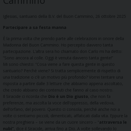
Cammino
Iglesias, santuario della B.V. del Buon Cammino, 26 ottobre 2025
Partecipare a sa festa manna
È la prima volta che prendo parte alle celebrazioni in onore della
Madonna del Buon Cammino. Ho percepito davvero tanta
partecipazione. L’altra sera ho chiamato don Carlo mi ha detto:
“Sono ancora al colle. Oggi è venuta davvero tanta gente!”
Mi sono chiesto: “Cosa viene a fare questa gente in questo
santuario? Perché viene? Si tratta semplicemente di rispetto di
una tradizione o c’è un motivo più profondo? Vorrei tentare una
risposta a partire dalle 3 letture che abbiamo appena ascoltato,
che credo abbiano dei contenuti che fanno al caso nostro.
Il Siracide ci ricorda che
Dio è un Dio giusto
, che non fa
preferenze, ma ascolta la voce dell’oppresso, della vedova,
dell’orfano, del povero. Questo ci consola, perché anche noi a
volte ci sentiamo piccoli, dimenticati, affaticati dalla vita. Eppure la
nostra preghiera – se viene da un cuore sincero – “
attraversa le
nubi”
, dice il Siracide, arriva fino a Dio. A volte sollevando lo