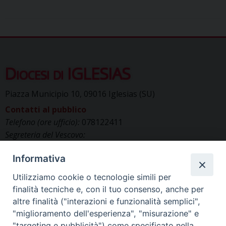
Diocesi di IGLESIAS
Piazza Municipio 10, 09016 Iglesias (SU)
Contatti al pubblico
Telefono (ore ufficio):
078122411
Segreteria del Vescovo:
segreteriavescovo.iglesias@gmail.com
Informativa
Uffici di Curia:
curia_iglesias@libero.it
Cancelleria (richiesta documenti):
Utilizziamo cookie o tecnologie simili per
canc.curia.iglesias@tiscali.it
finalità tecniche e, con il tuo consenso, anche per
Comunicazione & media (ufficio stampa):
altre finalità ("interazioni e funzionalità semplici",
ucs.iglesias@gmail.com
"miglioramento dell'esperienza", "misurazione" e
"targeting e pubblicità") come specificato nella