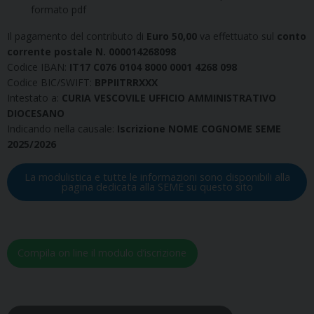
formato pdf
Il pagamento del contributo di
Euro 50,00
va effettuato sul
conto
corrente postale N. 000014268098
Codice IBAN:
IT17 C076 0104 8000 0001 4268 098
Codice BIC/SWIFT:
BPPIITRRXXX
Intestato a:
CURIA VESCOVILE UFFICIO AMMINISTRATIVO
DIOCESANO
Indicando nella causale:
Iscrizione NOME COGNOME SEME
2025/2026
La modulistica e tutte le informazioni sono disponibili alla
pagina dedicata alla SEME su questo sito
Compila on line il modulo d’iscrizione