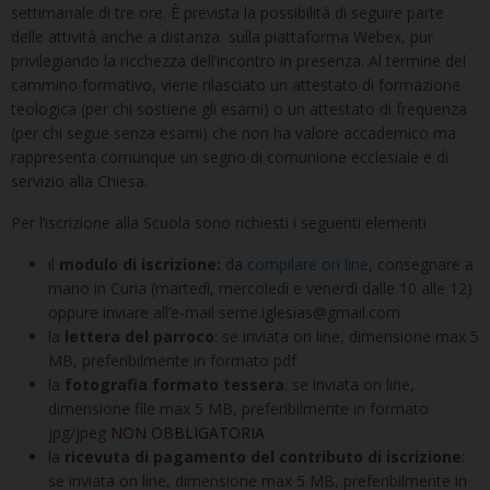
settimanale di tre ore. È prevista la possibilità di seguire parte
delle attività anche a distanza sulla piattaforma Webex, pur
privilegiando la ricchezza dell’incontro in presenza. Al termine del
cammino formativo, viene rilasciato un attestato di formazione
teologica (per chi sostiene gli esami) o un attestato di frequenza
(per chi segue senza esami) che non ha valore accademico ma
rappresenta comunque un segno di comunione ecclesiale e di
servizio alla Chiesa.
Per l’iscrizione alla Scuola sono richiesti i seguenti elementi
il
modulo di iscrizione:
da
compilare on line
, consegnare a
mano in Curia (martedì, mercoledì e venerdì dalle 10 alle 12)
oppure inviare all’e-mail seme.iglesias@gmail.com
la
lettera del parroco
: se inviata on line, dimensione max 5
MB, preferibilmente in formato pdf
la
fotografia formato tessera
: se inviata on line,
dimensione file max 5 MB, preferibilmente in formato
jpg/jpeg
NON OBBLIGATORIA
la
ricevuta di pagamento del contributo di iscrizione
:
se inviata on line, dimensione max 5 MB, preferibilmente in