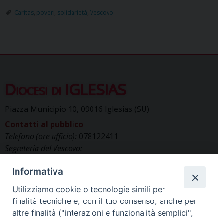
Caritas
,
poveri
,
solidarietà
,
Vescovo
Diocesi di IGLESIAS
Piazza Municipio 10, 09016 Iglesias (SU)
Contatti al pubblico
Telefono (ore ufficio):
078122411
Segreteria del Vescovo:
segreteriavescovo.iglesias@gmail.com
Informativa
Uffici di Curia:
curia_iglesias@libero.it
Cancelleria (richiesta documenti):
Utilizziamo cookie o tecnologie simili per
canc.curia.iglesias@tiscali.it
finalità tecniche e, con il tuo consenso, anche per
Comunicazione & media (ufficio stampa):
altre finalità ("interazioni e funzionalità semplici",