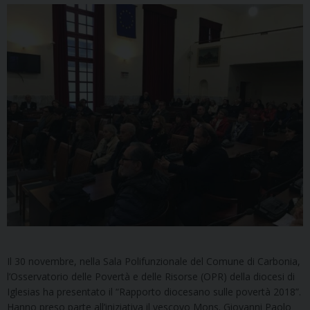
Il 30 novembre, nella Sala Polifunzionale del Comune di Carbonia,
l’Osservatorio delle Povertà e delle Risorse (OPR) della diocesi di
Iglesias ha presentato il “Rapporto diocesano sulle povertà 2018”.
Hanno preso parte all’iniziativa il vescovo Mons. Giovanni Paolo