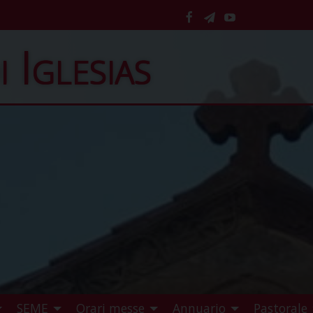
facebook
telegram
YouTube
i Iglesias
SEME
Orari messe
Annuario
Pastorale