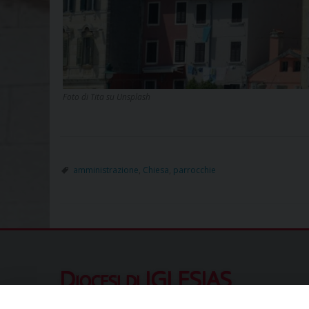
Foto di Tita su Unsplash
amministrazione
,
Chiesa
,
parrocchie
Diocesi di IGLESIAS
Piazza Municipio 10, 09016 Iglesias (SU