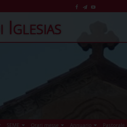
facebook
telegram
YouTube
i Iglesias
SEME
Orari messe
Annuario
Pastorale