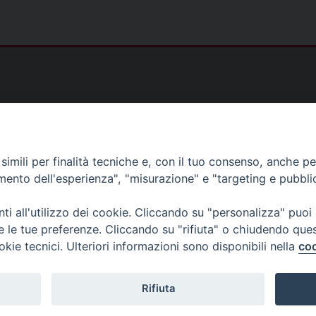
)
imili per finalità tecniche e, con il tuo consenso, anche per 
amento dell'esperienza", "misurazione" e "targeting e pubbli
as@gmail.com
i all'utilizzo dei cookie. Cliccando su "personalizza" puoi
s@tiscali.it
re le tue preferenze. Cliccando su "rifiuta" o chiudendo que
ias@gmail.com
okie tecnici. Ulteriori informazioni sono disponibili nella
coo
Rifiuta
©2025 Diocesi di IGLESIAS