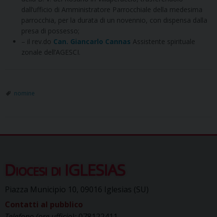
dall’ufficio di Amministratore Parrocchiale della medesima
parrocchia, per la durata di un novennio, con dispensa dalla
presa di possesso;
– il rev.do
Can. Giancarlo Cannas
Assistente spirituale
zonale dell’AGESCI.
nomine
Diocesi di IGLESIAS
Piazza Municipio 10, 09016 Iglesias (SU)
Contatti al pubblico
Telefono (ore ufficio):
078122411