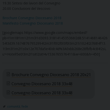
19.30 Sintesi dei lavori del Convegno
20.00 Conclusioni del Vescovo
Brochure Convegno Diocesano 2018
Manifesto Convegno Diocesano 2018
[googlemaps https://www.google.com/maps/embed?
pb=!1m18!1m12!1m3!1d3093.3181414535366!2d8.5141468146426
54!3d39.16748767952994!2m3!1f0!2f0!3f0!3m2!1i1024!2i768!4f13.
1!3m3!1m2!1s0x12e707da5e40dc4d%3A0xbb268e28fbfb4c84!2sL
u’+Hotel!5e0!3m2!1sit!2sit!4v1536765576411&w=600&h=450]
Brochure Convegno Diocesano 2018 20x21
Convegno Diocesano 2018 33x48
Convegno Diocesano 2018 33x48
comunità
,
fede