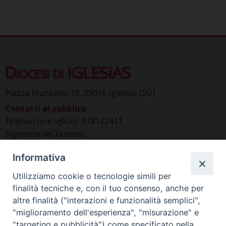
Diocesi di IGLESIAS
Piazza Municipio 10, 09016 Iglesias (SU)
Contatti al pubblico
Telefono (ore ufficio):
078122411
Segreteria del Vescovo:
segreteriavescovo.iglesias@gmail.com
Informativa
Uffici di Curia:
curia_iglesias@libero.it
Cancelleria (richiesta documenti):
Utilizziamo cookie o tecnologie simili per
canc.curia.iglesias@tiscali.it
finalità tecniche e, con il tuo consenso, anche per
Comunicazione & media (ufficio stampa):
altre finalità ("interazioni e funzionalità semplici",
ucs.iglesias@gmail.com
"miglioramento dell'esperienza", "misurazione" e
"targeting e pubblicità") come specificato nella