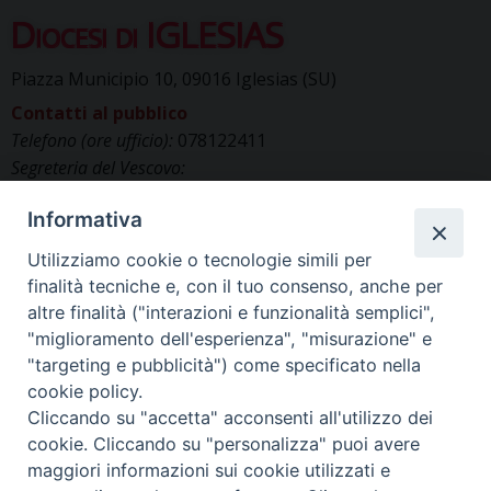
Diocesi di IGLESIAS
t
N
Piazza Municipio 10, 09016 Iglesias (SU)
a
Contatti al pubblico
v
Telefono (ore ufficio):
078122411
i
Segreteria del Vescovo:
g
segreteriavescovo.iglesias@gmail.com
a
Informativa
Uffici di Curia:
curia_iglesias@libero.it
t
Cancelleria (richiesta documenti):
Utilizziamo cookie o tecnologie simili per
i
canc.curia.iglesias@tiscali.it
finalità tecniche e, con il tuo consenso, anche per
o
Comunicazione & media (ufficio stampa):
altre finalità ("interazioni e funzionalità semplici",
n
ucs.iglesias@gmail.com
"miglioramento dell'esperienza", "misurazione" e
"targeting e pubblicità") come specificato nella
cookie policy.
Cliccando su "accetta" acconsenti all'utilizzo dei
cookie. Cliccando su "personalizza" puoi avere
maggiori informazioni sui cookie utilizzati e