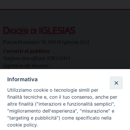
Diocesi di IGLESIAS
Piazza Municipio 10, 09016 Iglesias (SU)
Contatti al pubblico
Telefono (ore ufficio):
078122411
Segreteria del Vescovo:
segreteriavescovo.iglesias@gmail.com
Informativa
Uffici di Curia:
curia_iglesias@libero.it
Cancelleria (richiesta documenti):
Utilizziamo cookie o tecnologie simili per
canc.curia.iglesias@tiscali.it
finalità tecniche e, con il tuo consenso, anche per
Comunicazione & media (ufficio stampa):
altre finalità ("interazioni e funzionalità semplici",
ucs.iglesias@gmail.com
"miglioramento dell'esperienza", "misurazione" e
"targeting e pubblicità") come specificato nella
cookie policy.