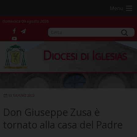
Skip
Menu
to
content
domenica 09 agosto 2026
facebook
telegram
YouTube
Diocesi di Iglesias
13 GIUGNO 2023
Don Giuseppe Zusa è
tornato alla casa del Padre