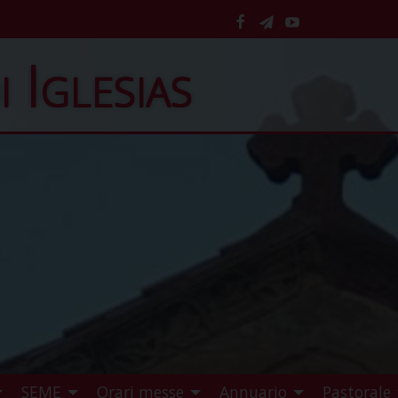
facebook
telegram
YouTube
i Iglesias
SEME
Orari messe
Annuario
Pastorale