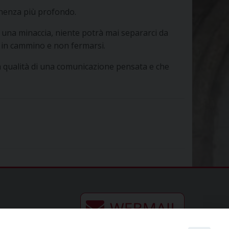
enenza più profondo.
a una minaccia, niente potrà mai separarci da
si in cammino e non fermarsi.
la qualità di una comunicazione pensata e che