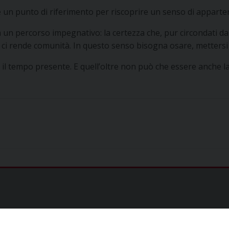
 un punto di riferimento per riscoprire un senso di appart
ca un percorso impegnativo: la certezza che, pur circondati d
i, e ci rende comunità. In questo senso bisogna osare, metter
 il tempo presente. E quell’oltre non può che essere anche 
)