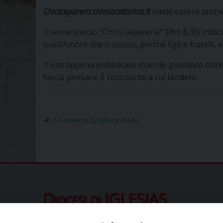
Chiciseparera.chiesacattolica.it
vuole essere anche
Il nome stesso “Chi ci separerà?” (Rm 8,35) indi
quell’Amore che ci unisce, perché figli e fratell
Il sito appena pubblicato intende guardare oltre
faccia pensare. È l’orizzonte a cui tendere.
Coronavirus
,
preghiera
,
salute
Diocesi di IGLESIAS
Piazza Municipio 10, 09016 Iglesias (SU