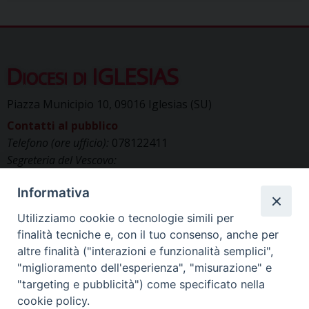
Diocesi di IGLESIAS
Piazza Municipio 10, 09016 Iglesias (SU)
Contatti al pubblico
Telefono (ore ufficio):
078122411
Segreteria del Vescovo:
segreteriavescovo.iglesias@gmail.com
Informativa
Uffici di Curia:
curia_iglesias@libero.it
Cancelleria (richiesta documenti):
Utilizziamo cookie o tecnologie simili per
canc.curia.iglesias@tiscali.it
finalità tecniche e, con il tuo consenso, anche per
Comunicazione & media (ufficio stampa):
altre finalità ("interazioni e funzionalità semplici",
ucs.iglesias@gmail.com
"miglioramento dell'esperienza", "misurazione" e
"targeting e pubblicità") come specificato nella
cookie policy.