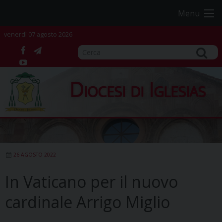
Skip
Menu
to
content
venerdì 07 agosto 2026
facebook
telegram
YouTube
Diocesi di Iglesias
26 AGOSTO 2022
In Vaticano per il nuovo
cardinale Arrigo Miglio