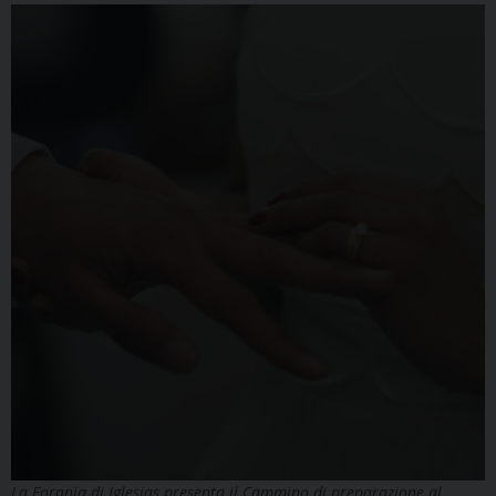
La Forania di Iglesias presenta il Cammino di preparazione al