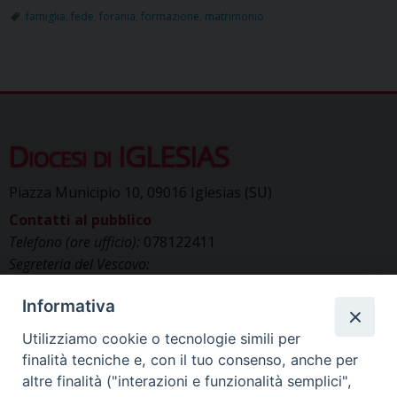
famiglia
,
fede
,
forania
,
formazione
,
matrimonio
Diocesi di IGLESIAS
Piazza Municipio 10, 09016 Iglesias (SU)
Contatti al pubblico
Telefono (ore ufficio):
078122411
Segreteria del Vescovo:
segreteriavescovo.iglesias@gmail.com
Informativa
Uffici di Curia:
curia_iglesias@libero.it
Cancelleria (richiesta documenti):
Utilizziamo cookie o tecnologie simili per
canc.curia.iglesias@tiscali.it
finalità tecniche e, con il tuo consenso, anche per
Comunicazione & media (ufficio stampa):
altre finalità ("interazioni e funzionalità semplici",