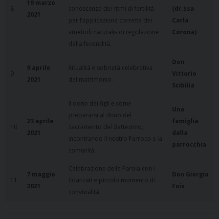
19 marzo
8
conoscenza dei ritmi di fertilità
(dr.ssa
2021
per l’applicazione corretta dei
Carla
«metodi naturali» di regolazione
Corona)
della fecondità.
Don
9 aprile
Ritualità e sobrietà celebrativa
9
Vittorio
2021
del matrimonio.
Scibilia
Il dono dei figli e come
Una
prepararsi al dono del
23 aprile
famiglia
10
Sacramento del Battesimo,
2021
dalla
incontrando il nostro Parroco e la
parrocchia
comunità.
Celebrazione della Parola con i
7 maggio
Don Giorgio
11
fidanzati e piccolo momento di
2021
Fois
convivialità.