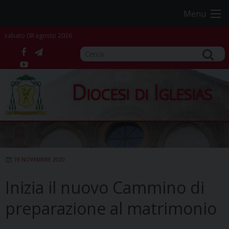
Skip
Menu
to
content
sabato 08 agosto 2026
facebook
telegram
YouTube
Diocesi di Iglesias
19 NOVEMBRE 2020
Inizia il nuovo Cammino di
preparazione al matrimonio