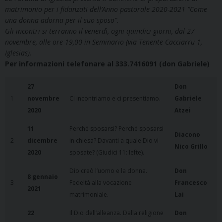
matrimonio per i fidanzati dell’Anno pastorale 2020-2021 “Come
una donna adorna per il suo sposo”.
Gli incontri si terranno il venerdì, ogni quindici giorni, dal 27
novembre, alle ore 19,00 in Seminario (via Tenente Cacciarru 1,
Iglesias).
Per informazioni telefonare al 333.7416091 (don Gabriele)
27
Don
1
novembre
Ci incontriamo e ci presentiamo.
Gabriele
2020
Atzei
11
Perché sposarsi? Perché sposarsi
Diacono
2
dicembre
in chiesa? Davanti a quale Dio vi
Nico Grillo
2020
sposate? (Giudici 11: Iefte).
Dio creò l’uomo e la donna.
Don
8 gennaio
3
Fedeltà alla vocazione
Francesco
2021
matrimoniale.
Lai
22
Il Dio dell’alleanza. Dalla religione
Don