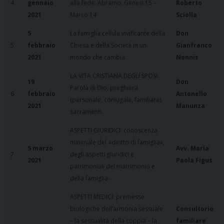
4
gennaio
alla fede: Abramo: Genesi 15 –
Roberto
2021
Marco 14
Sciolla
5
La famiglia cellula vivificante della
Don
5
febbraio
Chiesa e della Società in un
Gianfranco
2021
mondo che cambia.
Nonnis
LA VITA CRISTIANA DEGLI SPOSI.
19
Don
Parola di Dio, preghiera
6
febbraio
Antonello
(personale, coniugale, familiare),
2021
Manunza
sacramenti.
ASPETTI GIURIDICI: conoscenza
minimale del «diritto di famiglia»,
5 marzo
Avv. Maria
7
degli aspetti giuridici e
2021
Paola Figus
patrimoniali del matrimonio e
della famiglia.
ASPETTI MEDICI: premesse
biologiche dell’armonia sessuale
Consultorio
– la sessualità della coppia – la
familiare