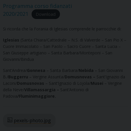
Programma corso fidanzati
2020/2021
Download
Si ricorda che la Forania di Iglesias comprende le parrocchie di:
Iglesias
(Santa Chiara/Cattedrale – N.S. di Valverde – San Pio X –
Cuore Immacolato – San Paolo – Sacro Cuore – Santa Lucia –
San Giuseppe artigiano – Santa Barbara/Monteponi – San
Giovanni/Bindua
Sant’Andrea/
Gonnesa
– Santa Barbara/
Nebida
– San Giovanni
B./
Buggerru
– Vergine Assunta/
Domusnovas –
Sant’Ignazio da
Laconi/
Domusnovas
– Sant’Ignazio di Lojola/
Musei
– Vergine
della Neve/
Villamassargia –
Sant’Antonio di
Padova
/Fluminimaggiore.
pexels-photo.jpg