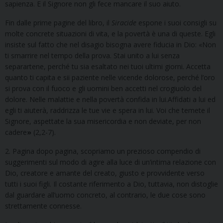
sapienza. E il Signore non gli fece mancare il suo aiuto.
Fin dalle prime pagine del libro, il
Siracide
espone i suoi consigli su
molte concrete situazioni di vita, e la povertà è una di queste. Egli
insiste sul fatto che nel disagio bisogna avere fiducia in Dio: «Non
ti smarrire nel tempo della prova. Stai unito a lui senza
separartene, perché tu sia esaltato nei tuoi ultimi giorni. Accetta
quanto ti capita e sii paziente nelle vicende dolorose, perché l’oro
si prova con il fuoco e gli uomini ben accetti nel crogiuolo del
dolore. Nelle malattie e nella povertà confida in lui.Affidati a lui ed
egli ti aiuterà, raddrizza le tue vie e spera in lui. Voi che temete il
Signore, aspettate la sua misericordia e non deviate, per non
cadere
»
(2,2-7).
2. Pagina dopo pagina, scopriamo un prezioso compendio di
suggerimenti sul modo di agire alla luce di un’intima relazione con
Dio, creatore e amante del creato, giusto e provvidente verso
tutti i suoi figli. Il costante riferimento a Dio, tuttavia, non distoglie
dal guardare all’uomo concreto, al contrario, le due cose sono
strettamente connesse.