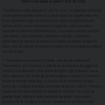
“Tendi la tua mano al povero”
(cfr
Sir
7,32)
“Tendi la tua mano al povero” (cfr
Sir
7,32). La sapienza antica ha
posto queste parole come un codice sacro da seguire nella vita.
Esse risuonano oggi con tutta la loro carica di significato per
aiutare anche noi a concentrare lo sguardo sull’essenziale e
superare le barriere dell’indifferenza. La povertà assume sempre
volti diversi, che richiedono attenzione ad ogni condizione
particolare: in ognuna di queste possiamo incontrare il Signore
Gesù, che ha rivelato di essere presente nei suoi fratelli più deboli
(cfr
Mt
25,40).
1. Prendiamo tra le mani il
Siracide
, uno dei libri dell’Antico
Testamento. Qui troviamo le parole di un maestro di saggezza
vissuto circa duecento anni prima di Cristo. Egli andava in cerca
della sapienza che rende gli uomini migliori e capaci di scrutare a
fondo le vicende della vita. Lo faceva in un momento di dura
prova per il popolo d’Israele, un tempo di dolore, lutto e miseria a
causa del dominio di potenze straniere. Essendo un uomo di
grande fede, radicato nelle tradizioni dei padri, il suo primo
pensiero fu di rivolgersi a Dio per chiedere a Lui il dono della