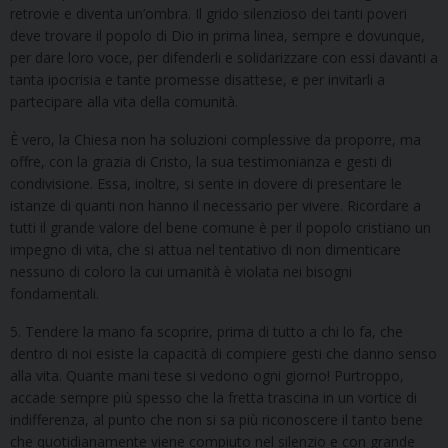
retrovie e diventa un’ombra. Il grido silenzioso dei tanti poveri
deve trovare il popolo di Dio in prima linea, sempre e dovunque,
per dare loro voce, per difenderli e solidarizzare con essi davanti a
tanta ipocrisia e tante promesse disattese, e per invitarli a
partecipare alla vita della comunità.
È vero, la Chiesa non ha soluzioni complessive da proporre, ma
offre, con la grazia di Cristo, la sua testimonianza e gesti di
condivisione. Essa, inoltre, si sente in dovere di presentare le
istanze di quanti non hanno il necessario per vivere. Ricordare a
tutti il grande valore del bene comune è per il popolo cristiano un
impegno di vita, che si attua nel tentativo di non dimenticare
nessuno di coloro la cui umanità è violata nei bisogni
fondamentali.
5. Tendere la mano fa scoprire, prima di tutto a chi lo fa, che
dentro di noi esiste la capacità di compiere gesti che danno senso
alla vita. Quante mani tese si vedono ogni giorno! Purtroppo,
accade sempre più spesso che la fretta trascina in un vortice di
indifferenza, al punto che non si sa più riconoscere il tanto bene
che quotidianamente viene compiuto nel silenzio e con grande