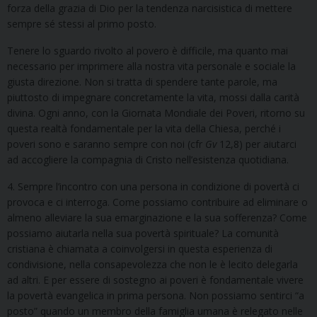
forza della grazia di Dio per la tendenza narcisistica di mettere
sempre sé stessi al primo posto.
Tenere lo sguardo rivolto al povero è difficile, ma quanto mai
necessario per imprimere alla nostra vita personale e sociale la
giusta direzione. Non si tratta di spendere tante parole, ma
piuttosto di impegnare concretamente la vita, mossi dalla carità
divina. Ogni anno, con la Giornata Mondiale dei Poveri, ritorno su
questa realtà fondamentale per la vita della Chiesa, perché i
poveri sono e saranno sempre con noi (cfr
Gv
12,8) per aiutarci
ad accogliere la compagnia di Cristo nell’esistenza quotidiana.
4. Sempre l’incontro con una persona in condizione di povertà ci
provoca e ci interroga. Come possiamo contribuire ad eliminare o
almeno alleviare la sua emarginazione e la sua sofferenza? Come
possiamo aiutarla nella sua povertà spirituale? La comunità
cristiana è chiamata a coinvolgersi in questa esperienza di
condivisione, nella consapevolezza che non le è lecito delegarla
ad altri. E per essere di sostegno ai poveri è fondamentale vivere
la povertà evangelica in prima persona. Non possiamo sentirci “a
posto” quando un membro della famiglia umana è relegato nelle