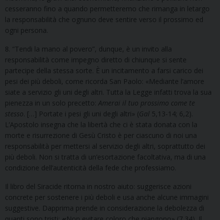
cesseranno fino a quando permetteremo che rimanga in letargo
la responsabilità che ognuno deve sentire verso il prossimo ed
ogni persona.
8. “Tendi la mano al povero”, dunque, è un invito alla
responsabilità come impegno diretto di chiunque si sente
partecipe della stessa sorte. È un incitamento a farsi carico dei
pesi dei più deboli, come ricorda San Paolo: «Mediante l’amore
siate a servizio gli uni degli altri. Tutta la Legge infatti trova la sua
pienezza in un solo precetto:
Amerai il tuo prossimo come te
stesso
. […] Portate i pesi gli uni degli altri» (
Gal
5,13-14; 6,2).
L’Apostolo insegna che la libertà che ci è stata donata con la
morte e risurrezione di Gesù Cristo è per ciascuno di noi una
responsabilità per mettersi al servizio degli altri, soprattutto dei
più deboli. Non si tratta di un’esortazione facoltativa, ma di una
condizione dell’autenticità della fede che professiamo.
Il libro del Siracide ritorna in nostro aiuto: suggerisce azioni
concrete per sostenere i più deboli e usa anche alcune immagini
suggestive. Dapprima prende in considerazione la debolezza di
quanti sono tristi:
«
Non evitare coloro che piangono» (7,34). Il