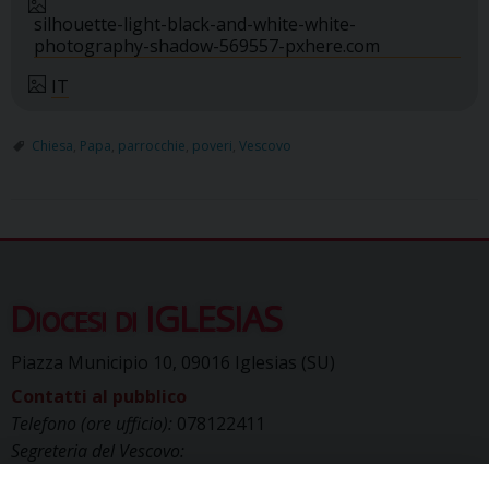
silhouette-light-black-and-white-white-
photography-shadow-569557-pxhere.com
IT
Chiesa
,
Papa
,
parrocchie
,
poveri
,
Vescovo
Diocesi di IGLESIAS
Piazza Municipio 10, 09016 Iglesias (SU)
Contatti al pubblico
Telefono (ore ufficio):
078122411
Segreteria del Vescovo:
segreteriavescovo.iglesias@gmail.com