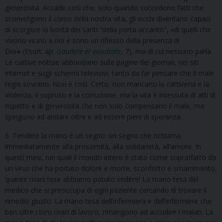
generosità. Accade così che, solo quando succedono fatti che
sconvolgono il corso della nostra vita, gli occhi diventano capaci
di scorgere la bontà dei santi “della porta accanto”, «di quelli che
vivono vicino a noi e sono un riflesso della presenza di
Dio
»
(Esort. ap.
Gaudete et exsultate
, 7), ma di cui nessuno parla.
Le cattive notizie abbondano sulle pagine dei giornali, nei siti
internet e sugli schermi televisivi, tanto da far pensare che il male
regni sovrano. Non è così. Certo, non mancano la cattiveria e la
violenza, il sopruso e la corruzione, ma la vita è intessuta di atti di
rispetto e di generosità che non solo compensano il male, ma
spingono ad andare oltre e ad essere pieni di speranza.
6. Tendere la mano è un segno: un segno che richiama
immediatamente alla prossimità, alla solidarietà, all’amore. In
questi mesi, nei quali il mondo intero è stato come sopraffatto da
un virus che ha portato dolore e morte, sconforto e smarrimento,
quante mani tese abbiamo potuto vedere! La mano tesa del
medico che si preoccupa di ogni paziente cercando di trovare il
rimedio giusto. La mano tesa dell’infermiera e dell’infermiere che,
ben oltre i loro orari di lavoro, rimangono ad accudire i malati. La