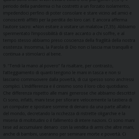
periodo della pandemia ci ha costretti a un forzato isolamento,
impedendoci perfino di poter consolare e stare vicino ad amici e
conoscenti afflitti per la perdita dei loro cari. E ancora afferma
l’autore sacro:
«
Non esitare a visitare un malato
»
(7,35). Abbiamo
sperimentato l’impossibilità di stare accanto a chi soffre, e al
tempo stesso abbiamo preso coscienza della fragilità della nostra
esistenza. Insomma, la Parola di Dio non ci lascia mai tranquilli e
continua a stimolarci al bene.
9. “Tendi la mano al povero” fa risaltare, per contrasto,
l’atteggiamento di quanti tengono le mani in tasca e non si
lasciano commuovere dalla povertà, di cui spesso sono anch’essi
complici. L’indifferenza e il cinismo sono il loro cibo quotidiano.
Che differenza rispetto alle mani generose che abbiamo descritto!
Ci sono, infatti, mani tese per sfiorare velocemente la tastiera di
un computer e spostare somme di denaro da una parte all’altra
del mondo, decretando la ricchezza di ristrette oligarchie e la
miseria di moltitudini o il fallimento di intere nazioni. Ci sono mani
tese ad accumulare denaro con la vendita di armi che altre mani,
anche di bambini, useranno per seminare morte e povertà. Ci