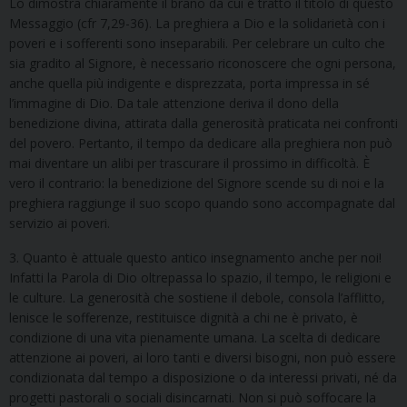
Lo dimostra chiaramente il brano da cui è tratto il titolo di questo
Messaggio (cfr 7,29-36). La preghiera a Dio e la solidarietà con i
poveri e i sofferenti sono inseparabili. Per celebrare un culto che
sia gradito al Signore, è necessario riconoscere che ogni persona,
anche quella più indigente e disprezzata, porta impressa in sé
l’immagine di Dio. Da tale attenzione deriva il dono della
benedizione divina, attirata dalla generosità praticata nei confronti
del povero. Pertanto, il tempo da dedicare alla preghiera non può
mai diventare un alibi per trascurare il prossimo in difficoltà. È
vero il contrario: la benedizione del Signore scende su di noi e la
preghiera raggiunge il suo scopo quando sono accompagnate dal
servizio ai poveri.
3. Quanto è attuale questo antico insegnamento anche per noi!
Infatti la Parola di Dio oltrepassa lo spazio, il tempo, le religioni e
le culture. La generosità che sostiene il debole, consola l’afflitto,
lenisce le sofferenze, restituisce dignità a chi ne è privato, è
condizione di una vita pienamente umana. La scelta di dedicare
attenzione ai poveri, ai loro tanti e diversi bisogni, non può essere
condizionata dal tempo a disposizione o da interessi privati, né da
progetti pastorali o sociali disincarnati. Non si può soffocare la