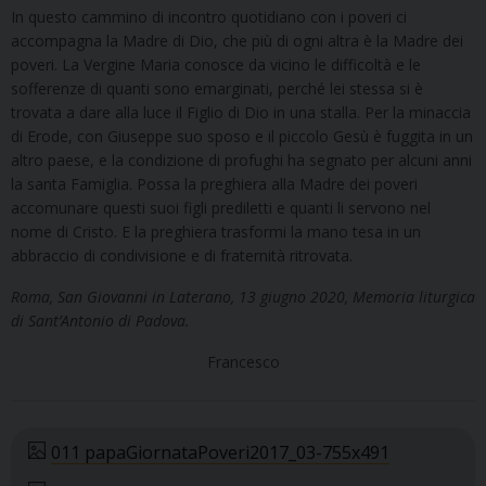
In questo cammino di incontro quotidiano con i poveri ci
accompagna la Madre di Dio, che più di ogni altra è la Madre dei
poveri. La Vergine Maria conosce da vicino le difficoltà e le
sofferenze di quanti sono emarginati, perché lei stessa si è
trovata a dare alla luce il Figlio di Dio in una stalla. Per la minaccia
di Erode, con Giuseppe suo sposo e il piccolo Gesù è fuggita in un
altro paese, e la condizione di profughi ha segnato per alcuni anni
la santa Famiglia. Possa la preghiera alla Madre dei poveri
accomunare questi suoi figli prediletti e quanti li servono nel
nome di Cristo. E la preghiera trasformi la mano tesa in un
abbraccio di condivisione e di fraternità ritrovata.
Roma, San Giovanni in Laterano, 13 giugno 2020, Memoria liturgica
di Sant’Antonio di Padova.
Francesco
011 papaGiornataPoveri2017_03-755x491