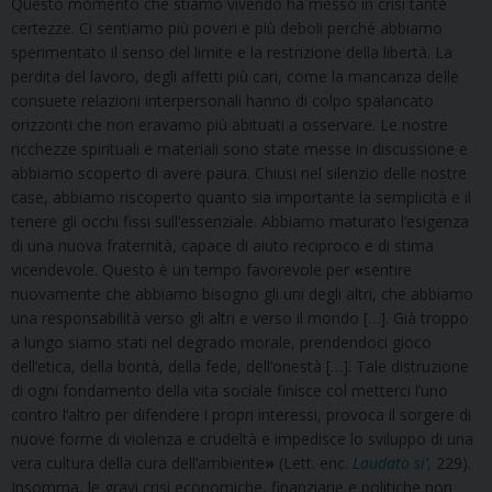
Questo momento che stiamo vivendo ha messo in crisi tante
certezze. Ci sentiamo più poveri e più deboli perché abbiamo
sperimentato il senso del limite e la restrizione della libertà. La
perdita del lavoro, degli affetti più cari, come la mancanza delle
consuete relazioni interpersonali hanno di colpo spalancato
orizzonti che non eravamo più abituati a osservare. Le nostre
ricchezze spirituali e materiali sono state messe in discussione e
abbiamo scoperto di avere paura. Chiusi nel silenzio delle nostre
case, abbiamo riscoperto quanto sia importante la semplicità e il
tenere gli occhi fissi sull’essenziale. Abbiamo maturato l’esigenza
di una nuova fraternità, capace di aiuto reciproco e di stima
vicendevole. Questo è un tempo favorevole per
«
sentire
nuovamente che abbiamo bisogno gli uni degli altri, che abbiamo
una responsabilità verso gli altri e verso il mondo […]. Già troppo
a lungo siamo stati nel degrado morale, prendendoci gioco
dell’etica, della bontà, della fede, dell’onestà […]. Tale distruzione
di ogni fondamento della vita sociale finisce col metterci l’uno
contro l’altro per difendere i propri interessi, provoca il sorgere di
nuove forme di violenza e crudeltà e impedisce lo sviluppo di una
vera cultura della cura dell’ambiente
»
(Lett. enc.
Laudato si’
, 229).
Insomma, le gravi crisi economiche, finanziarie e politiche non