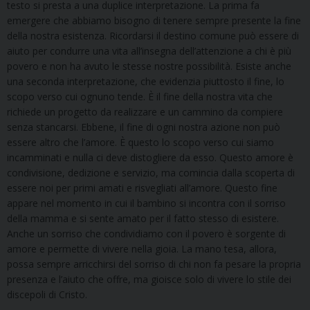
testo si presta a una duplice interpretazione. La prima fa
emergere che abbiamo bisogno di tenere sempre presente la fine
della nostra esistenza. Ricordarsi il destino comune può essere di
aiuto per condurre una vita all’insegna dell’attenzione a chi è più
povero e non ha avuto le stesse nostre possibilità. Esiste anche
una seconda interpretazione, che evidenzia piuttosto il fine, lo
scopo verso cui ognuno tende. È il fine della nostra vita che
richiede un progetto da realizzare e un cammino da compiere
senza stancarsi. Ebbene, il fine di ogni nostra azione non può
essere altro che l’amore. È questo lo scopo verso cui siamo
incamminati e nulla ci deve distogliere da esso. Questo amore è
condivisione, dedizione e servizio, ma comincia dalla scoperta di
essere noi per primi amati e risvegliati all’amore. Questo fine
appare nel momento in cui il bambino si incontra con il sorriso
della mamma e si sente amato per il fatto stesso di esistere.
Anche un sorriso che condividiamo con il povero è sorgente di
amore e permette di vivere nella gioia. La mano tesa, allora,
possa sempre arricchirsi del sorriso di chi non fa pesare la propria
presenza e l’aiuto che offre, ma gioisce solo di vivere lo stile dei
discepoli di Cristo.