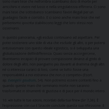
sono mani tese che nell’ombra scambiano dosi di morte per
arricchirsi e vivere nel lusso e nella sregolatezza effimera. Ci sono
mani tese che sottobanco scambiano favori illegali per un
guadagno facile e corrotto. E ci sono anche mani tese che nel
perbenismo ipocrita stabiliscono leggi che loro stessi non
osservano.
In questo panorama, «gli esclusi continuano ad aspettare. Per
poter sostenere uno stile di vita che esclude gli altri, o per potersi
entusiasmare con questo ideale egoistico, si è sviluppata una
globalizzazione dell’indifferenza. Quasi senza accorgercene,
diventiamo incapaci di provare compassione dinanzi al grido di
dolore degli altri, non piangiamo più davanti al dramma degli altri
né ci interessa curarci di loro, come se tutto fosse una
responsabilità a noi estranea che non ci compete» (Esort.
ap.
Evangelii gaudium
, 54). Non potremo essere contenti fino a
quando queste mani che seminano morte non saranno
trasformate in strumenti di giustizia e di pace per il mondo intero.
10.
«
In tutte le tue azioni, ricordati della tua fine
»
(
Sir
7,36). È
l’espressione con cui il Siracide conclude questa sua riflessione. Il