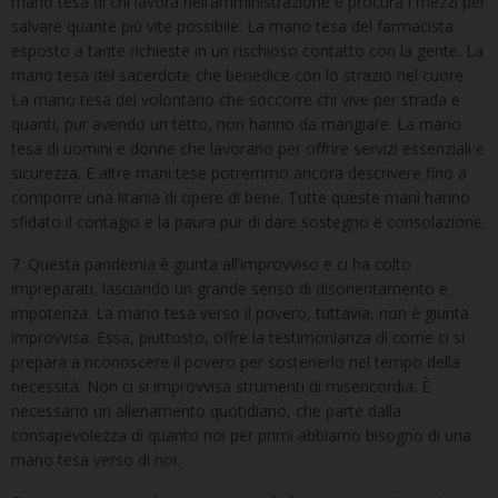
mano tesa di chi lavora nell’amministrazione e procura i mezzi per
salvare quante più vite possibile. La mano tesa del farmacista
esposto a tante richieste in un rischioso contatto con la gente. La
mano tesa del sacerdote che benedice con lo strazio nel cuore.
La mano tesa del volontario che soccorre chi vive per strada e
quanti, pur avendo un tetto, non hanno da mangiare. La mano
tesa di uomini e donne che lavorano per offrire servizi essenziali e
sicurezza. E altre mani tese potremmo ancora descrivere fino a
comporre una litania di opere di bene. Tutte queste mani hanno
sfidato il contagio e la paura pur di dare sostegno e consolazione.
7. Questa pandemia è giunta all’improvviso e ci ha colto
impreparati, lasciando un grande senso di disorientamento e
impotenza. La mano tesa verso il povero, tuttavia, non è giunta
improvvisa. Essa, piuttosto, offre la testimonianza di come ci si
prepara a riconoscere il povero per sostenerlo nel tempo della
necessità. Non ci si improvvisa strumenti di misericordia. È
necessario un allenamento quotidiano, che parte dalla
consapevolezza di quanto noi per primi abbiamo bisogno di una
mano tesa verso di noi.