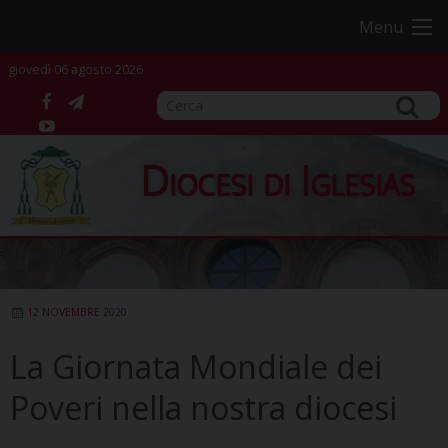
Skip
Menu
to
content
giovedì 06 agosto 2026
facebook
telegram
YouTube
Diocesi di Iglesias
12 NOVEMBRE 2020
La Giornata Mondiale dei
Poveri nella nostra diocesi