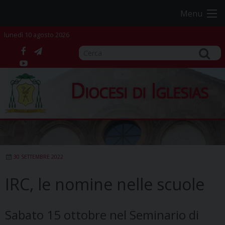
Skip
Menu
to
content
lunedì 10 agosto 2026
facebook
telegram
YouTube
Diocesi di Iglesias
30 SETTEMBRE 2022
IRC, le nomine nelle scuole
Sabato 15 ottobre nel Seminario di