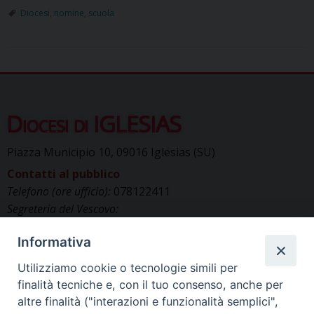
Diocesi
,
nomine
,
scuola
Diocesi di IGLESIAS
Piazza Municipio 10, 09016 Iglesias (SU)
Contatti al pubblico
Telefono (ore ufficio):
078122411
Segreteria del Vescovo:
segreteriavescovo.iglesias@gmail.com
Informativa
Uffici di Curia:
curia_iglesias@libero.it
Cancelleria (richiesta documenti):
Utilizziamo cookie o tecnologie simili per
canc.curia.iglesias@tiscali.it
finalità tecniche e, con il tuo consenso, anche per
Comunicazione & media (ufficio stampa):
altre finalità ("interazioni e funzionalità semplici",