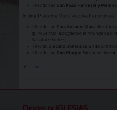
il Rev.do sac.
Don Kossi Hervé Jolly Mehint
in data 1° ottobre Mons. Vescovo ha nominato
il Rev.do sac.
Can. Antonio Mura
direttore d
quinquennio, accogliendo la rinuncia da dire
Salvatore Benizzi;
il Rev.do
Diacono Domenico Grillo
direttore
il Rev.do sac.
Don Giorgio Fois
amministrator
nomine
Diocesi di IGLESIAS