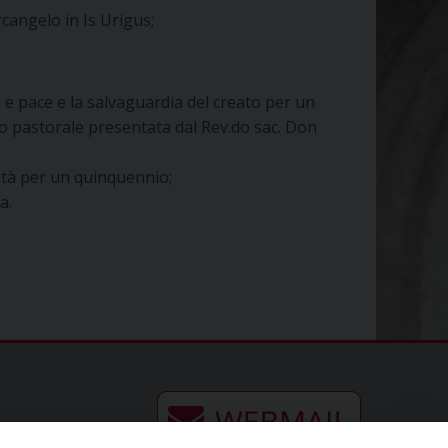
cangelo in Is Urigus;
ia e pace e la salvaguardia del creato per un
to pastorale presentata dal Rev.do sac. Don
sità per un quinquennio;
a.