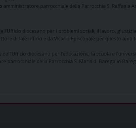
o
amministratore parrocchiale della Parrocchia S. Raffaele Ar
ell’Ufficio diocesano per i problemi sociali, il lavoro, giustiz
ttore di tale ufficio e da Vicario Episcopale per questo ambi
 dell’Ufficio diocesano per l’educazione, la scuola e l’univer
e parrocchiale della Parrocchia S. Maria di Barega in Bareg