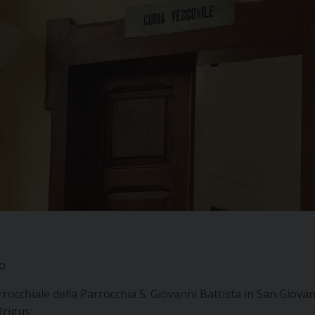
o
rrocchiale della Parrocchia S. Giovanni Battista in San Giovan
Urigus;