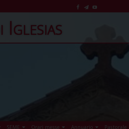
facebook
telegram
YouTube
i Iglesias
SEME
Orari messe
Annuario
Pastorale