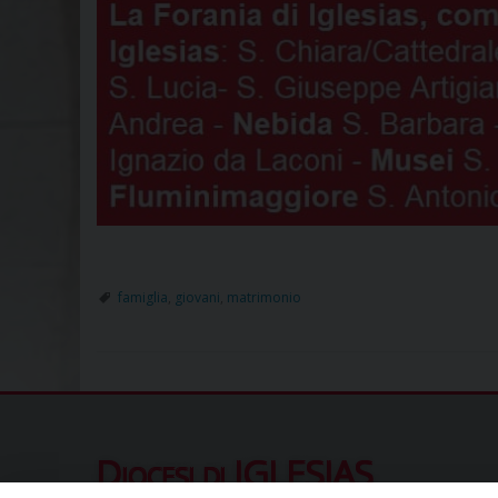
famiglia
,
giovani
,
matrimonio
Diocesi di IGLESIAS