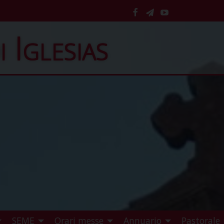
facebook
telegram
YouTube
i Iglesias
SEME
Orari messe
Annuario
Pastorale