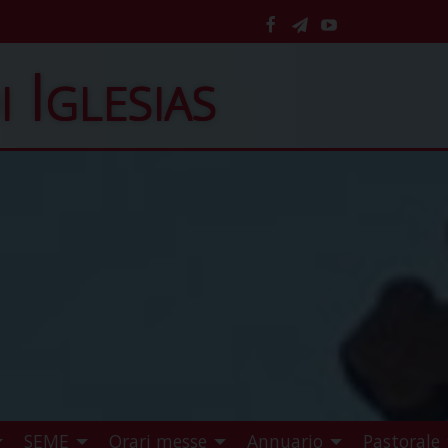
facebook
telegram
YouTube
i Iglesias
SEME
Orari messe
Annuario
Pastorale