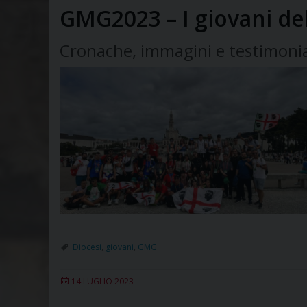
GMG2023 – I giovani del
Cronache, immagini e testimonian
Diocesi
,
giovani
,
GMG
14 LUGLIO 2023