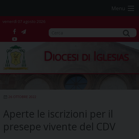
Skip
Menu
to
content
venerdì 07 agosto 2026
facebook
telegram
YouTube
Diocesi di Iglesias
26 OTTOBRE 2022
Aperte le iscrizioni per il
presepe vivente del CDV