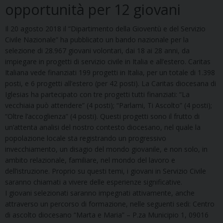
opportunità per 12 giovani
Il 20 agosto 2018 il “Dipartimento della Gioventù e del Servizio
Civile Nazionale” ha pubblicato un bando nazionale per la
selezione di 28.967 giovani volontari, dai 18 ai 28 anni, da
impiegare in progetti di servizio civile in Italia e all’estero. Caritas
Italiana vede finanziati 199 progetti in Italia, per un totale di 1.398
posti, e 6 progetti all’estero (per 42 posti). La Caritas diocesana di
Iglesias ha partecipato con tre progetti tutti finanziati: “La
vecchiaia può attendere” (4 posti); “Parlami, Ti Ascolto” (4 posti);
“Oltre l’accoglienza” (4 posti). Questi progetti sono il frutto di
un’attenta analisi del nostro contesto diocesano, nel quale la
popolazione locale sta registrando un progressivo
invecchiamento, un disagio del mondo giovanile, e non solo, in
ambito relazionale, familiare, nel mondo del lavoro e
dell’istruzione. Proprio su questi temi, i giovani in Servizio Civile
saranno chiamati a vivere delle esperienze significative.
I giovani selezionati saranno impegnati attivamente, anche
attraverso un percorso di formazione, nelle seguenti sedi: Centro
di ascolto diocesano “Marta e Maria” – P.za Municipio 1, 09016