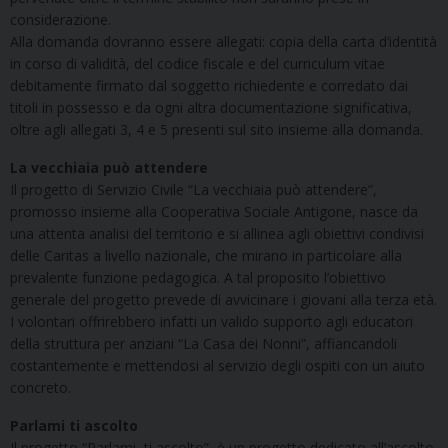
considerazione.
Alla domanda dovranno essere allegati: copia della carta d’identità
in corso di validità, del codice fiscale e del curriculum vitae
debitamente firmato dal soggetto richiedente e corredato dai
titoli in possesso e da ogni altra documentazione significativa,
oltre agli allegati 3, 4 e 5 presenti sul sito insieme alla domanda.
La vecchiaia può attendere
Il progetto di Servizio Civile “La vecchiaia può attendere”,
promosso insieme alla Cooperativa Sociale Antigone, nasce da
una attenta analisi del territorio e si allinea agli obiettivi condivisi
delle Caritas a livello nazionale, che mirano in particolare alla
prevalente funzione pedagogica. A tal proposito l’obiettivo
generale del progetto prevede di avvicinare i giovani alla terza età.
I volontari offrirebbero infatti un valido supporto agli educatori
della struttura per anziani “La Casa dei Nonni”, affiancandoli
costantemente e mettendosi al servizio degli ospiti con un aiuto
concreto.
Parlami ti ascolto
Il progetto “Parlami, ti ascolto”, è un progetto dedicato all’ascolto,