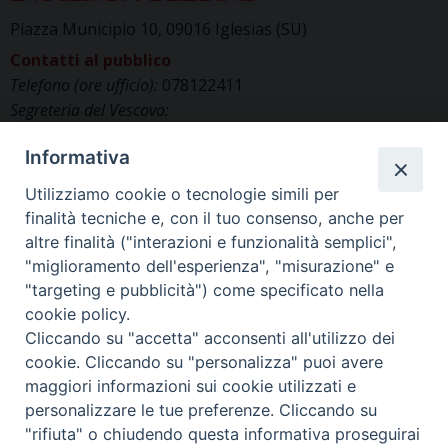
Piazza Municipio 10, 09016 Iglesias (SU)
Contatti al pubblico
Telefono (ore ufficio):
078122411
Segreteria del Vescovo:
segreteriavescovo.iglesias@gmail.com
Informativa
Uffici di Curia:
curia_iglesias@libero.it
Cancelleria (richiesta documenti):
Utilizziamo cookie o tecnologie simili per
canc.curia.iglesias@tiscali.it
finalità tecniche e, con il tuo consenso, anche per
Comunicazione & media (ufficio stampa):
altre finalità ("interazioni e funzionalità semplici",
ucs.iglesias@gmail.com
"miglioramento dell'esperienza", "misurazione" e
"targeting e pubblicità") come specificato nella
cookie policy.
Cliccando su "accetta" acconsenti all'utilizzo dei
cookie. Cliccando su "personalizza" puoi avere
maggiori informazioni sui cookie utilizzati e
personalizzare le tue preferenze. Cliccando su
"rifiuta" o chiudendo questa informativa proseguirai