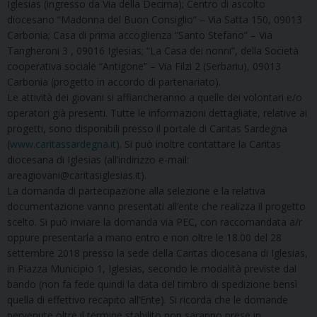
Iglesias (ingresso da Via della Decima); Centro di ascolto
diocesano “Madonna del Buon Consiglio” – Via Satta 150, 09013
Carbonia; Casa di prima accoglienza “Santo Stefano” – Via
Tangheroni 3 , 09016 Iglesias; “La Casa dei nonni”, della Società
cooperativa sociale “Antigone” – Via Filzi 2 (Serbariu), 09013
Carbonia (progetto in accordo di partenariato).
Le attività dei giovani si affiancheranno a quelle dei volontari e/o
operatori già presenti. Tutte le informazioni dettagliate, relative ai
progetti, sono disponibili presso il portale di Caritas Sardegna
(
www.caritassardegna.it
). Si può inoltre contattare la Caritas
diocesana di Iglesias (all’indirizzo e-mail:
areagiovani@caritasiglesias.it).
La domanda di partecipazione alla selezione e la relativa
documentazione vanno presentati all’ente che realizza il progetto
scelto. Si può inviare la domanda via PEC, con raccomandata a/r
oppure presentarla a mano entro e non oltre le 18.00 del 28
settembre 2018 presso la sede della Caritas diocesana di Iglesias,
in Piazza Municipio 1, Iglesias, secondo le modalità previste dal
bando (non fa fede quindi la data del timbro di spedizione bensì
quella di effettivo recapito all’Ente). Si ricorda che le domande
pervenute oltre il termine stabilito non saranno prese in