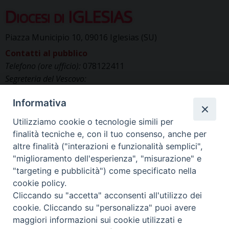
Diocesi di IGLESIAS
Piazza Municipio 10, 09016 Iglesias (SU)
Contatti al pubblico
Telefono (ore ufficio):
078122411
Segreteria del Vescovo:
segreteriavescovo.iglesias@gmail.com
Informativa
Uffici di Curia:
curia_iglesias@libero.it
Cancelleria (richiesta documenti):
Utilizziamo cookie o tecnologie simili per
canc.curia.iglesias@tiscali.it
finalità tecniche e, con il tuo consenso, anche per
Comunicazione & media (ufficio stampa):
altre finalità ("interazioni e funzionalità semplici",
ucs.iglesias@gmail.com
"miglioramento dell'esperienza", "misurazione" e
"targeting e pubblicità") come specificato nella
cookie policy.
Cliccando su "accetta" acconsenti all'utilizzo dei
cookie. Cliccando su "personalizza" puoi avere
maggiori informazioni sui cookie utilizzati e