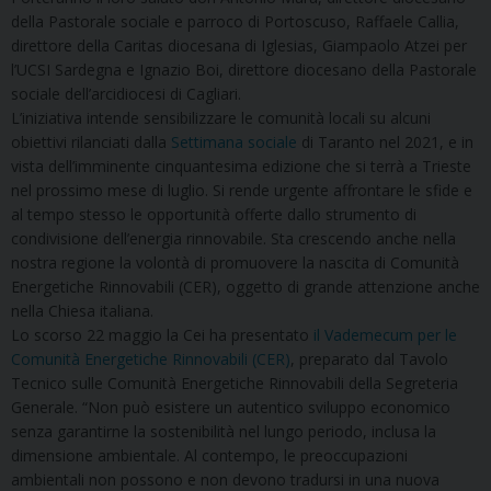
della Pastorale sociale e parroco di Portoscuso, Raffaele Callia,
direttore della Caritas diocesana di Iglesias, Giampaolo Atzei per
l’UCSI Sardegna e Ignazio Boi, direttore diocesano della Pastorale
sociale dell’arcidiocesi di Cagliari.
L’iniziativa intende sensibilizzare le comunità locali su alcuni
obiettivi rilanciati dalla
Settimana sociale
di Taranto nel 2021, e in
vista dell’imminente cinquantesima edizione che si terrà a Trieste
nel prossimo mese di luglio. Si rende urgente affrontare le sfide e
al tempo stesso le opportunità offerte dallo strumento di
condivisione dell’energia rinnovabile. Sta crescendo anche nella
nostra regione la volontà di promuovere la nascita di Comunità
Energetiche Rinnovabili (CER), oggetto di grande attenzione anche
nella Chiesa italiana.
Lo scorso 22 maggio la Cei ha presentato
il Vademecum per le
Comunità Energetiche Rinnovabili (CER)
, preparato dal Tavolo
Tecnico sulle Comunità Energetiche Rinnovabili della Segreteria
Generale. “Non può esistere un autentico sviluppo economico
senza garantirne la sostenibilità nel lungo periodo, inclusa la
dimensione ambientale. Al contempo, le preoccupazioni
ambientali non possono e non devono tradursi in una nuova