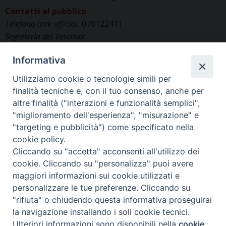
Contatti al pubblico
Telefono (ore ufficio):
078122411
Segreteria del Vescovo:
segreteriavescovo.iglesias@gmail.com
Informativa
Uffici di Curia:
curia_iglesias@libero.it
Cancelleria (richiesta documenti):
Utilizziamo cookie o tecnologie simili per
canc.curia.iglesias@tiscali.it
finalità tecniche e, con il tuo consenso, anche per
Comunicazione & media (ufficio stampa):
altre finalità ("interazioni e funzionalità semplici",
ucs.iglesias@gmail.com
"miglioramento dell'esperienza", "misurazione" e
"targeting e pubblicità") come specificato nella
cookie policy.
Cliccando su "accetta" acconsenti all'utilizzo dei
cookie. Cliccando su "personalizza" puoi avere
maggiori informazioni sui cookie utilizzati e
personalizzare le tue preferenze. Cliccando su
"rifiuta" o chiudendo questa informativa proseguirai
la navigazione installando i soli cookie tecnici.
©2025 Diocesi di IGLESIAS
Ulteriori informazioni sono disponibili nella
cookie