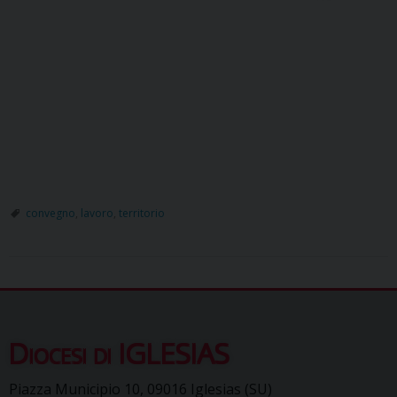
convegno
,
lavoro
,
territorio
Diocesi di IGLESIAS
Piazza Municipio 10, 09016 Iglesias (SU)