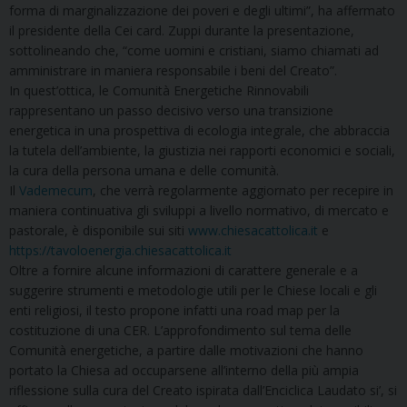
forma di marginalizzazione dei poveri e degli ultimi”, ha affermato
il presidente della Cei card. Zuppi durante la presentazione,
sottolineando che, “come uomini e cristiani, siamo chiamati ad
amministrare in maniera responsabile i beni del Creato”.
In quest’ottica, le Comunità Energetiche Rinnovabili
rappresentano un passo decisivo verso una transizione
energetica in una prospettiva di ecologia integrale, che abbraccia
la tutela dell’ambiente, la giustizia nei rapporti economici e sociali,
la cura della persona umana e delle comunità.
Il
Vademecum
, che verrà regolarmente aggiornato per recepire in
maniera continuativa gli sviluppi a livello normativo, di mercato e
pastorale, è disponibile sui siti
www.chiesacattolica.it
e
https://tavoloenergia.chiesacattolica.it
Oltre a fornire alcune informazioni di carattere generale e a
suggerire strumenti e metodologie utili per le Chiese locali e gli
enti religiosi, il testo propone infatti una road map per la
costituzione di una CER. L’approfondimento sul tema delle
Comunità energetiche, a partire dalle motivazioni che hanno
portato la Chiesa ad occuparsene all’interno della più ampia
riflessione sulla cura del Creato ispirata dall’Enciclica Laudato si’, si