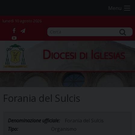
Skip
Menu
to
content
lunedì 10 agosto 2026
facebook
telegram
YouTube
Diocesi di Iglesias
Forania del Sulcis
Denominazione ufficiale:
Forania del Sulcis
Tipo:
Organismo