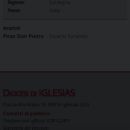
Regione:
Sardegna
Paese:
Italia
Incarichi
Piras Don Pietro
: Vicario foraneo
Diocesi di IGLESIAS
Piazza Municipio 10, 09016 Iglesias (SU)
Contatti al pubblico
Telefono (ore ufficio):
078122411
Segreteria del Vescovo: