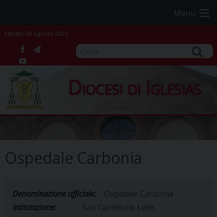
Skip
Menu
to
content
sabato 08 agosto 2026
facebook
telegram
YouTube
Diocesi di Iglesias
Ospedale Carbonia
Denominazione ufficiale:
Ospedale Carbonia
Intitolazione:
San Camillo de Lellis