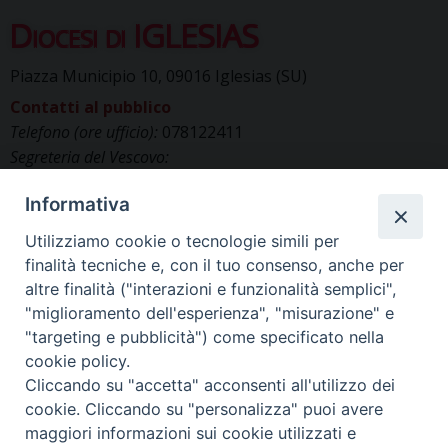
Diocesi di IGLESIAS
Piazza Municipio 10, 09016 Iglesias (SU)
Contatti al pubblico
Telefono (ore ufficio):
078122411
Segreteria del Vescovo:
segreteriavescovo.iglesias@gmail.com
Informativa
Uffici di Curia:
curia_iglesias@libero.it
Cancelleria (richiesta documenti):
Utilizziamo cookie o tecnologie simili per
canc.curia.iglesias@tiscali.it
finalità tecniche e, con il tuo consenso, anche per
Comunicazione & media (ufficio stampa):
altre finalità ("interazioni e funzionalità semplici",
ucs.iglesias@gmail.com
"miglioramento dell'esperienza", "misurazione" e
"targeting e pubblicità") come specificato nella
cookie policy.
Cliccando su "accetta" acconsenti all'utilizzo dei
cookie. Cliccando su "personalizza" puoi avere
maggiori informazioni sui cookie utilizzati e