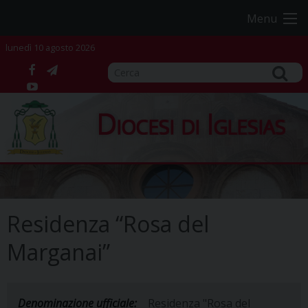
Skip
Menu
to
content
lunedì 10 agosto 2026
facebook
telegram
YouTube
Diocesi di Iglesias
Residenza “Rosa del
Marganai”
Denominazione ufficiale:
Residenza "Rosa del