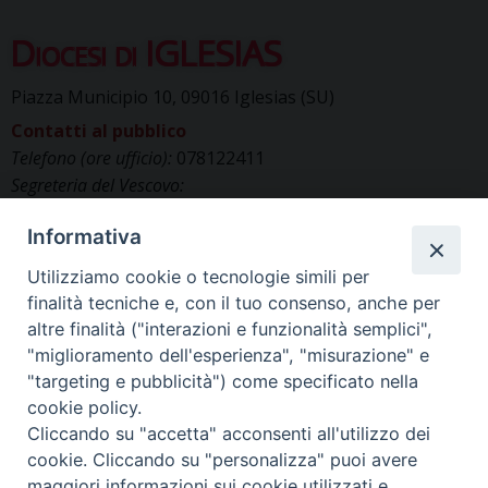
Diocesi di IGLESIAS
Piazza Municipio 10, 09016 Iglesias (SU)
Contatti al pubblico
Telefono (ore ufficio):
078122411
Segreteria del Vescovo:
segreteriavescovo.iglesias@gmail.com
Informativa
Uffici di Curia:
curia_iglesias@libero.it
Cancelleria (richiesta documenti):
Utilizziamo cookie o tecnologie simili per
canc.curia.iglesias@tiscali.it
finalità tecniche e, con il tuo consenso, anche per
Comunicazione & media (ufficio stampa):
altre finalità ("interazioni e funzionalità semplici",
ucs.iglesias@gmail.com
"miglioramento dell'esperienza", "misurazione" e
"targeting e pubblicità") come specificato nella
cookie policy.
Cliccando su "accetta" acconsenti all'utilizzo dei
cookie. Cliccando su "personalizza" puoi avere
maggiori informazioni sui cookie utilizzati e