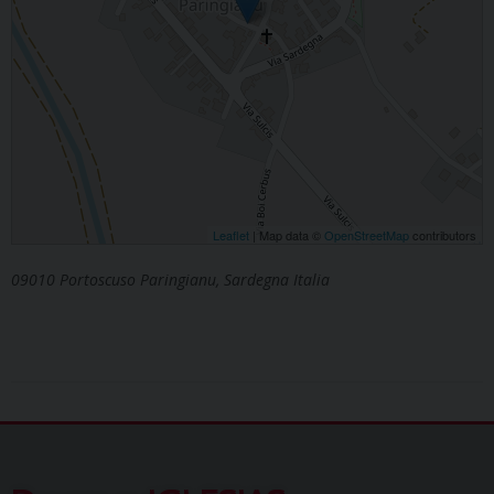
Leaflet
| Map data ©
OpenStreetMap
contributors
09010 Portoscuso Paringianu, Sardegna Italia