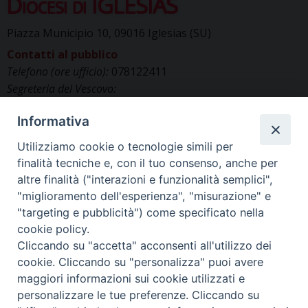
Diocesi di IGLESIAS
Piazza Municipio 10, 09016 Iglesias (SU)
Contatti al pubblico
Telefono (ore ufficio):
078122411
Segreteria del Vescovo:
segreteriavescovo.iglesias@gmail.com
Informativa
Uffici di Curia:
curia_iglesias@libero.it
Cancelleria (richiesta documenti):
Utilizziamo cookie o tecnologie simili per
canc.curia.iglesias@tiscali.it
finalità tecniche e, con il tuo consenso, anche per
Comunicazione & media (ufficio stampa):
altre finalità ("interazioni e funzionalità semplici",
ucs.iglesias@gmail.com
"miglioramento dell'esperienza", "misurazione" e
"targeting e pubblicità") come specificato nella
cookie policy.
Cliccando su "accetta" acconsenti all'utilizzo dei
cookie. Cliccando su "personalizza" puoi avere
maggiori informazioni sui cookie utilizzati e
personalizzare le tue preferenze. Cliccando su