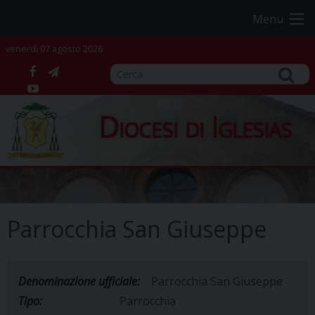
Skip
Menu
to
content
venerdì 07 agosto 2026
facebook
telegram
YouTube
Diocesi di Iglesias
Parrocchia San Giuseppe
Denominazione ufficiale:
Parrocchia San Giuseppe
Tipo:
Parrocchia