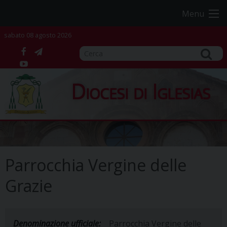
Skip
Menu
to
content
sabato 08 agosto 2026
facebook
telegram
YouTube
Diocesi di Iglesias
Parrocchia Vergine delle
Grazie
Denominazione ufficiale:
Parrocchia Vergine delle