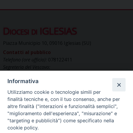
Diocesi di IGLESIAS
Piazza Municipio 10, 09016 Iglesias (SU)
Contatti al pubblico
Telefono (ore ufficio):
078122411
Segreteria del Vescovo:
segreteriavescovo.iglesias@gmail.com
Informativa
Uffici di Curia:
curia_iglesias@libero.it
Cancelleria (richiesta documenti):
Utilizziamo cookie o tecnologie simili per
canc.curia.iglesias@tiscali.it
finalità tecniche e, con il tuo consenso, anche per
Comunicazione & media (ufficio stampa):
altre finalità ("interazioni e funzionalità semplici",
ucs.iglesias@gmail.com
"miglioramento dell'esperienza", "misurazione" e
"targeting e pubblicità") come specificato nella
cookie policy.