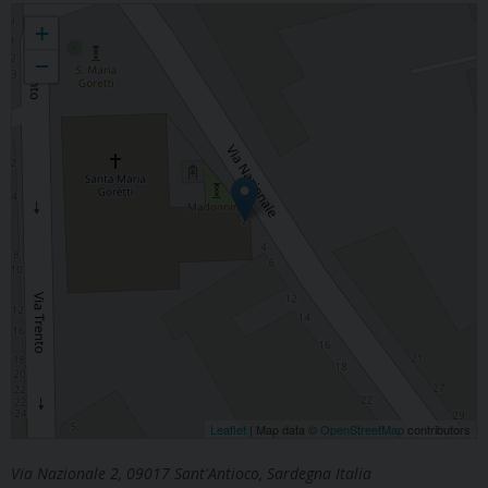
Parrocchia Santa Maria Goretti Vergine Martire
+
−
Leaflet
| Map data ©
OpenStreetMap
contributors
Via Nazionale 2, 09017 Sant'Antioco, Sardegna Italia