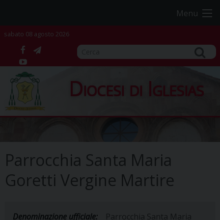
Skip
Menu
to
content
sabato 08 agosto 2026
facebook
telegram
YouTube
Diocesi di Iglesias
Parrocchia Santa Maria
Goretti Vergine Martire
Denominazione ufficiale:
Parrocchia Santa Maria