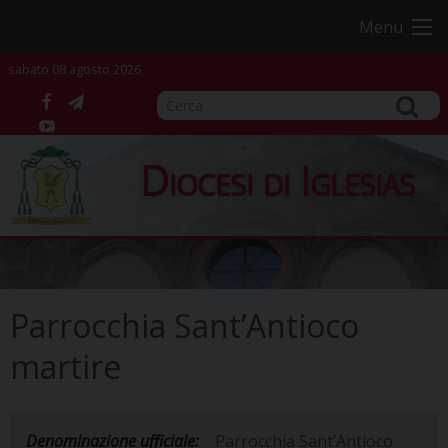
Skip
Menu
to
content
sabato 08 agosto 2026
facebook
telegram
YouTube
Diocesi di Iglesias
Parrocchia Sant’Antioco
martire
Denominazione ufficiale:
Parrocchia Sant’Antioco