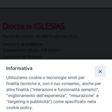
Diocesi di IGLESIAS
Piazza Municipio 10, 09016 Iglesias (SU)
Contatti al pubblico
Telefono (ore ufficio):
078122411
Segreteria del Vescovo:
segreteriavescovo.iglesias@gmail.com
Informativa
Uffici di Curia:
curia_iglesias@libero.it
Cancelleria (richiesta documenti):
Utilizziamo cookie o tecnologie simili per
canc.curia.iglesias@tiscali.it
finalità tecniche e, con il tuo consenso, anche per
Comunicazione & media (ufficio stampa):
altre finalità ("interazioni e funzionalità semplici",
ucs.iglesias@gmail.com
"miglioramento dell'esperienza", "misurazione" e
"targeting e pubblicità") come specificato nella
cookie policy.