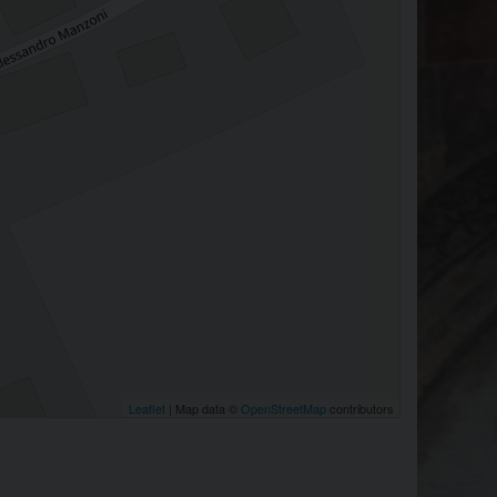
Leaflet
| Map data ©
OpenStreetMap
contributors