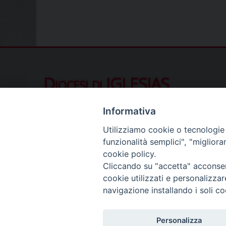
Diocesi di IGLESIAS
Piazza Municipio 10, 09016 Iglesias (SU
Informativa
Contatti al pubblico
Utilizziamo cookie o tecnologie s
Telefono (ore ufficio):
078122411
funzionalità semplici", "miglior
Segreteria del Vescovo:
segreteriavescovo.iglesi
cookie policy.
Uffici di Curia:
curia_iglesias@libero.it
Cliccando su "accetta" acconsent
Cancelleria (richiesta documenti):
canc.curia.iglesia
cookie utilizzati e personalizza
Comunicazione & media (ufficio stampa):
ucs.igles
navigazione installando i soli co
Personalizza