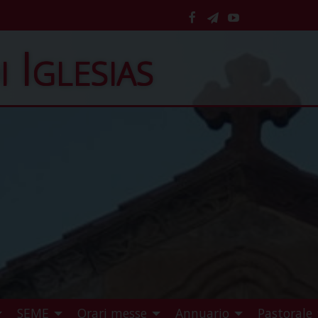
facebook
telegram
YouTube
i Iglesias
SEME
Orari messe
Annuario
Pastorale