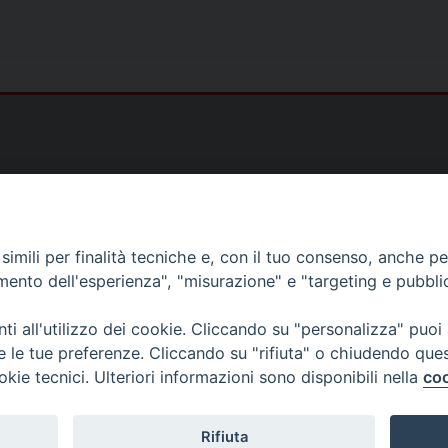
)
imili per finalità tecniche e, con il tuo consenso, anche per 
amento dell'esperienza", "misurazione" e "targeting e pubbli
as@gmail.com
i all'utilizzo dei cookie. Cliccando su "personalizza" puoi
s@tiscali.it
re le tue preferenze. Cliccando su "rifiuta" o chiudendo que
ias@gmail.com
okie tecnici. Ulteriori informazioni sono disponibili nella
coo
Rifiuta