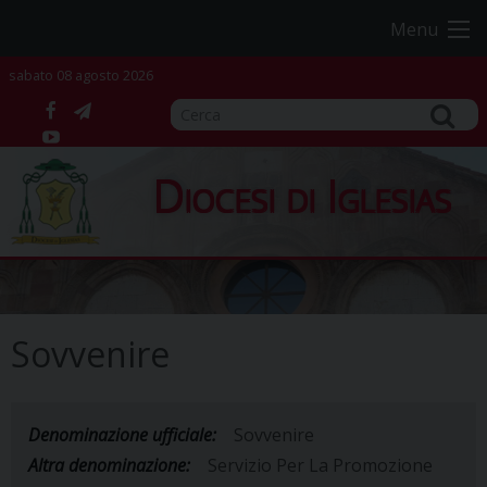
Skip
Menu
to
content
sabato 08 agosto 2026
facebook
telegram
YouTube
Diocesi di Iglesias
Sovvenire
Denominazione ufficiale:
Sovvenire
Altra denominazione:
Servizio Per La Promozione