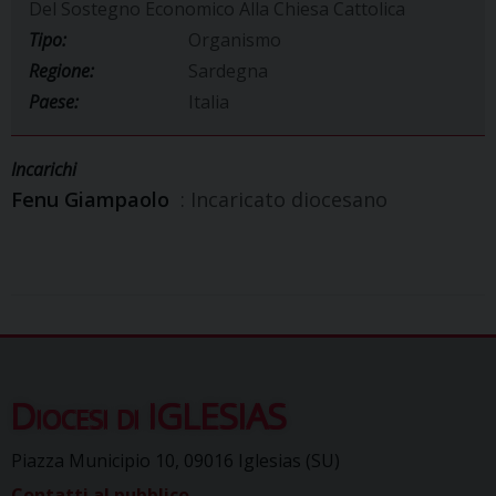
Del Sostegno Economico Alla Chiesa Cattolica
Tipo:
Organismo
Regione:
Sardegna
Paese:
Italia
Incarichi
Fenu Giampaolo
: Incaricato diocesano
Diocesi di IGLESIAS
Piazza Municipio 10, 09016 Iglesias (SU)
Contatti al pubblico