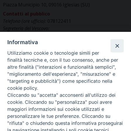
Piazza Municipio 10, 09016 Iglesias (SU)
Contatti al pubblico
Telefono (ore ufficio):
078122411
Segreteria del Vescovo:
segreteriavescovo.iglesias@gmail.com
Informativa
Uffici di Curia:
curia_iglesias@libero.it
Cancelleria (richiesta documenti):
Utilizziamo cookie o tecnologie simili per
canc.curia.iglesias@tiscali.it
finalità tecniche e, con il tuo consenso, anche per
Comunicazione & media (ufficio stampa):
altre finalità ("interazioni e funzionalità semplici",
ucs.iglesias@gmail.com
"miglioramento dell'esperienza", "misurazione" e
"targeting e pubblicità") come specificato nella
cookie policy.
Cliccando su "accetta" acconsenti all'utilizzo dei
cookie. Cliccando su "personalizza" puoi avere
maggiori informazioni sui cookie utilizzati e
personalizzare le tue preferenze. Cliccando su
"rifiuta" o chiudendo questa informativa proseguirai
la navigazione installando i soli cookie tecnici.