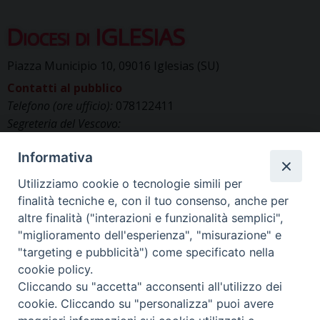
Diocesi di IGLESIAS
Piazza Municipio 10, 09016 Iglesias (SU)
Contatti al pubblico
Telefono (ore ufficio):
078122411
Segreteria del Vescovo:
segreteriavescovo.iglesias@gmail.com
Informativa
Uffici di Curia:
curia_iglesias@libero.it
Cancelleria (richiesta documenti):
Utilizziamo cookie o tecnologie simili per
canc.curia.iglesias@tiscali.it
finalità tecniche e, con il tuo consenso, anche per
Comunicazione & media (ufficio stampa):
altre finalità ("interazioni e funzionalità semplici",
ucs.iglesias@gmail.com
"miglioramento dell'esperienza", "misurazione" e
"targeting e pubblicità") come specificato nella
cookie policy.
Cliccando su "accetta" acconsenti all'utilizzo dei
cookie. Cliccando su "personalizza" puoi avere