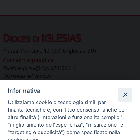
Diocesi di IGLESIAS
Piazza Municipio 10, 09016 Iglesias (SU)
Contatti al pubblico
Telefono (ore ufficio):
078122411
Segreteria del Vescovo:
segreteriavescovo.iglesias@gmail.com
Informativa
Uffici di Curia:
curia_iglesias@libero.it
Cancelleria (richiesta documenti):
Utilizziamo cookie o tecnologie simili per
canc.curia.iglesias@tiscali.it
finalità tecniche e, con il tuo consenso, anche per
Comunicazione & media (ufficio stampa):
altre finalità ("interazioni e funzionalità semplici",
ucs.iglesias@gmail.com
"miglioramento dell'esperienza", "misurazione" e
"targeting e pubblicità") come specificato nella
cookie policy.